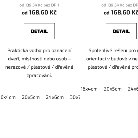
od 139,34 Kč bez DPH
od 139,34 Kč bez D
168,60 Kč
168,60 K
od
od
DETAIL
DETAIL
Praktická volba pro označení
Spolehlivé řešení pro
dveří, místností nebo osob –
orientaci v budově v n
nerezové / plastové / dřevěné
plastové / dřevěné pr
zpracování.
16x4cm
20x5cm
24x
16x4cm
20x5cm
24x6cm
30x7,5cm
40x10cm