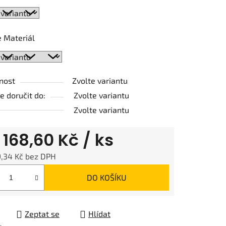
ek.
 Materiál
nost
Zvolte variantu
 doručit do:
Zvolte variantu
Zvolte variantu
d
168,60 Kč
/ ks
9,34 Kč
bez DPH
 cena:
DO KOŠÍKU
Zeptat se
Hlídat