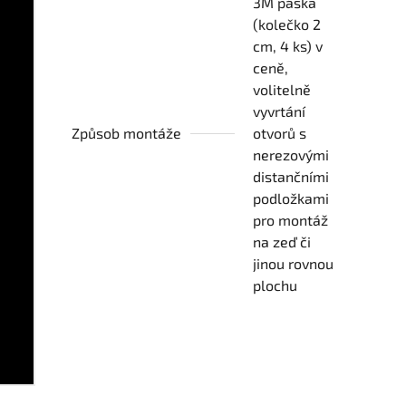
3M páska
(kolečko 2
cm, 4 ks) v
ceně,
volitelně
vyvrtání
Způsob montáže
otvorů s
nerezovými
distančními
podložkami
pro montáž
na zeď či
jinou rovnou
plochu