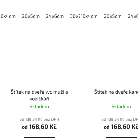
16x4cm
20x5cm
24x6cm
30x7,5cm
16x4cm
40x10cm
20x5cm
24x
Štítek na dveře wc muži a
Štítek na dveře kan
vozíčkáři
Skladem
Skladem
od 139,34 Kč bez DPH
od 139,34 Kč bez D
168,60 Kč
168,60 K
od
od