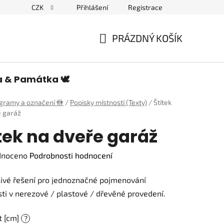
CZK
Přihlášení
Registrace
edulích a piktogramech
PRÁZDNÝ KOŠÍK
NÁKUPNÍ
KOŠÍK
a & Památka 🕊️
ogramy a označení 🚻
/
Popisky místností (Texty)
/
Štítek
e garáž
tek na dveře garáž
né
dnoceno
Podrobnosti hodnocení
ení
ivé řešení pro jednoznačné pojmenování
tu
ti v nerezové / plastové / dřevěné provedení.
t [cm]
?