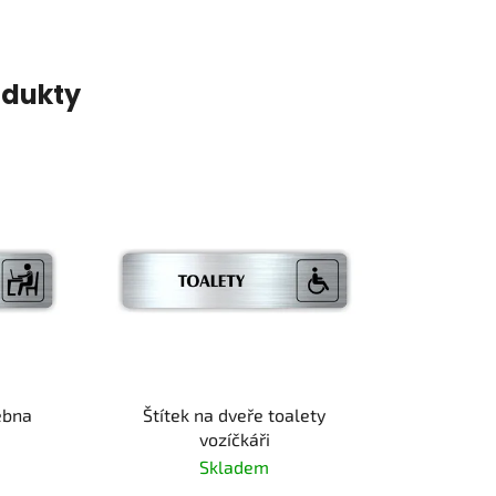
odukty
ebna
Štítek na dveře toalety
vozíčkáři
Skladem