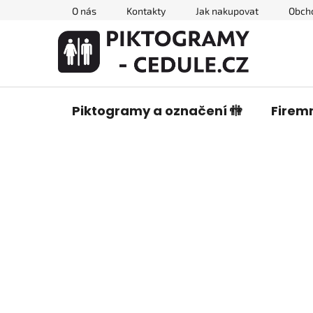
Přejít
O nás
Kontakty
Jak nakupovat
Obch
na
obsah
Piktogramy a označení 🚻
Firemn
P
o
s
t
r
a
n
n