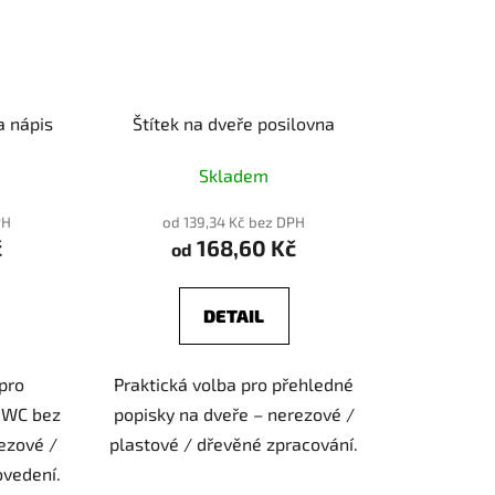
a nápis
Štítek na dveře posilovna
Skladem
PH
od 139,34 Kč bez DPH
č
168,60 Kč
od
DETAIL
 pro
Praktická volba pro přehledné
 WC bez
popisky na dveře – nerezové /
rezové /
plastové / dřevěné zpracování.
ovedení.