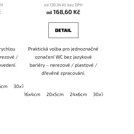
PH
od 139,34 Kč bez DPH
č
168,60 Kč
od
DETAIL
 rychlou
Praktická volba pro jednoznačné
erezové /
označení WC bez jazykové
ovedení.
bariéry – nerezové / plastové /
dřevěné zpracování.
6cm
30x7,5cm
40x10cm
16x4cm
20x5cm
24x6cm
30x7,5cm
40x10