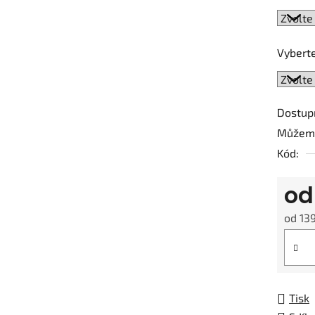
5
hvězdič
Vyberte
Dostup
Můžeme
Kód:
o
od
13
Měrná
Tisk