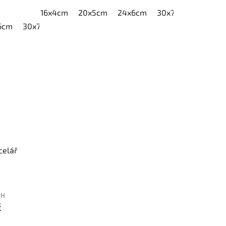
16x4cm
20x5cm
24x6cm
30x7,5cm
40x10
6cm
30x7,5cm
40x10cm
celář
PH
č