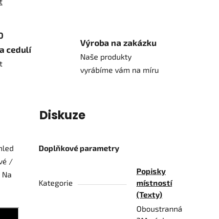
t
0
Výroba na zakázku
a cedulí
Naše produkty
t
vyrábíme vám na míru
í
Diskuze
hled
Doplňkové parametry
vé /
Popisky
. Na
Kategorie
místností
(Texty)
Oboustranná