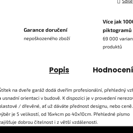
Sdíle
Více jak 100
Garance doručení
piktogramů 
nepoškozeného zboží
69 000 varian
produktů
Popis
Hodnocen
Štítek na dveře garáž dodá dveřím profesionální, přehledný vz
a usnadní orientaci v budově. K dispozici je v provedení nerezo
plastové / dřevěné, ať už dáváte přednost designu, nebo ceně
výběr je 5 velikostí, od 16x4cm po 40x10cm. Přehledné písmo
zajišťuje dobrou čitelnost i z větší vzdálenosti.