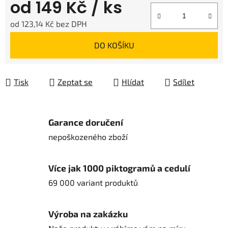
od
149 Kč
/ ks
od
123,14 Kč
bez DPH
Měrná cena:
DO KOŠÍKU
Tisk
Zeptat se
Hlídat
Sdílet
Garance doručení
nepoškozeného zboží
Více jak 1000 piktogramů a cedulí
69 000 variant produktů
Výroba na zakázku