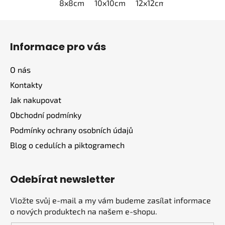
8x8cm
10x10cm
12x12cm
15x15cm
2
Z
á
Informace pro vás
p
a
O nás
t
Kontakty
í
Jak nakupovat
Obchodní podmínky
Podmínky ochrany osobních údajů
Blog o cedulích a piktogramech
Odebírat newsletter
Vložte svůj e-mail a my vám budeme zasílat informace
o nových produktech na našem e-shopu.