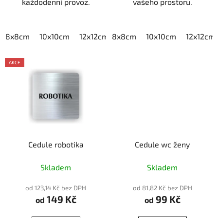
každodenní provoz.
vašeho prostoru.
8x8cm
10x10cm
12x12cm
8x8cm
15x15cm
10x10cm
20x20cm
12x12cm
AKCE
Cedule robotika
Cedule wc ženy
Skladem
Skladem
od 123,14 Kč bez DPH
od 81,82 Kč bez DPH
149 Kč
99 Kč
od
od