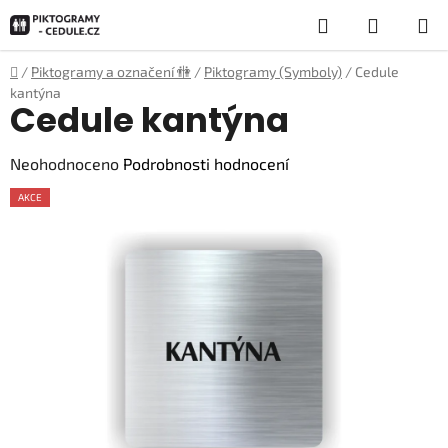
Přejít
Hledat
NÁKUP
na
obsah
KOŠÍK
Domů
/
Piktogramy a označení 🚻
/
Piktogramy (Symboly)
/
Cedule
kantýna
Cedule kantýna
Průměrné
Neohodnoceno
Podrobnosti hodnocení
hodnocení
AKCE
produktu
je
0,0
z
5
hvězdiček.