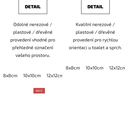
DETAIL
DETAIL
Odolné nerezové /
Kvalitní nerezové /
plastové / dřevěné
plastové / dřevěné
provedení vhodné pro
provedení pro rychlou
přehledné označení
orientaci u toalet a sprch.
vašeho prostoru.
8x8cm
10x10cm
12x12cm
8x8cm
10x10cm
12x12cm
15x15cm
20x20cm
AKCE