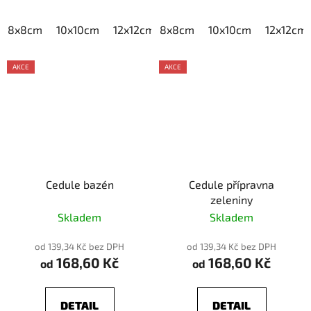
8x8cm
10x10cm
12x12cm
8x8cm
15x15cm
10x10cm
20x20cm
12x12cm
AKCE
AKCE
Cedule bazén
Cedule přípravna
zeleniny
Skladem
Skladem
od 139,34 Kč bez DPH
od 139,34 Kč bez DPH
168,60 Kč
168,60 Kč
od
od
DETAIL
DETAIL