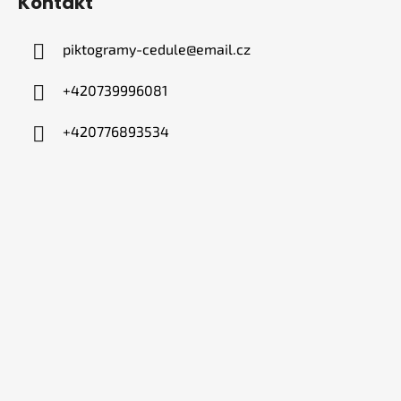
Kontakt
piktogramy-cedule
@
email.cz
+420739996081
+420776893534