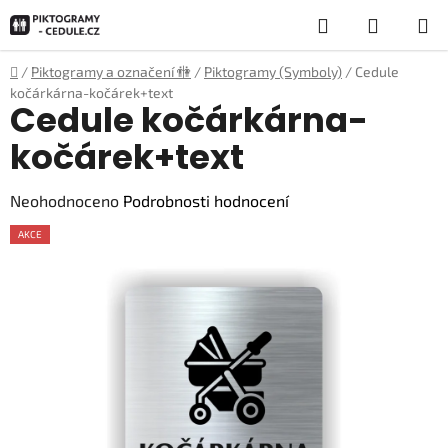
Přejít
Hledat
NÁKUP
na
obsah
KOŠÍK
Domů
/
Piktogramy a označení 🚻
/
Piktogramy (Symboly)
/
Cedule
kočárkárna-kočárek+text
Cedule kočárkárna-
kočárek+text
Průměrné
Neohodnoceno
Podrobnosti hodnocení
hodnocení
AKCE
produktu
je
0,0
z
5
hvězdiček.