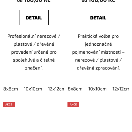
DETAIL
DETAIL
Profesionální nerezové /
Praktická volba pro
plastové / dřevěné
jednoznačné
provedení určené pro
pojmenování místnosti –
spolehlivé a čitelné
nerezové / plastové /
značení.
dřevěné zpracování.
8x8cm
10x10cm
12x12cm
8x8cm
15x15cm
10x10cm
20x20cm
12x12cm
AKCE
AKCE