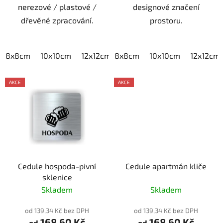
nerezové / plastové /
designové značení
dřevěné zpracování.
prostoru.
8x8cm
10x10cm
12x12cm
8x8cm
15x15cm
10x10cm
20x20cm
12x12cm
AKCE
AKCE
Cedule hospoda-pivní
Cedule apartmán kliče
sklenice
Skladem
Skladem
od 139,34 Kč bez DPH
od 139,34 Kč bez DPH
168,60 Kč
168,60 Kč
od
od