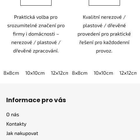
Praktická volba pro
Kvalitní nerezové /
srozumitelné značení pro
plastové / dřevěné
firmy i domácnosti –
provedení pro praktické
nerezové / plastové /
řešení pro každodenní
dřevěné zpracování.
provoz.
8x8cm
10x10cm
12x12cm
8x8cm
15x15cm
10x10cm
20x20cm
12x12cm
Z
á
Informace pro vás
p
a
O nás
t
Kontakty
í
Jak nakupovat