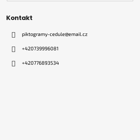
Kontakt
piktogramy-cedule
@
email.cz
+420739996081
+420776893534