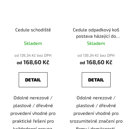
Cedule schodiště
Cedule odpadkový koš
postava házející do
koše
Skladem
Skladem
od 139,34 Kč bez DPH
od 139,34 Kč bez DPH
168,60 Kč
168,60 Kč
od
od
DETAIL
DETAIL
Odolné nerezové /
Odolné nerezové /
plastové / dřevěné
plastové / dřevěné
provedení vhodné pro
provedení vhodné pro
praktické řešení pro
srozumitelné značení pro
každodenní provoz.
firmy i domácnosti.