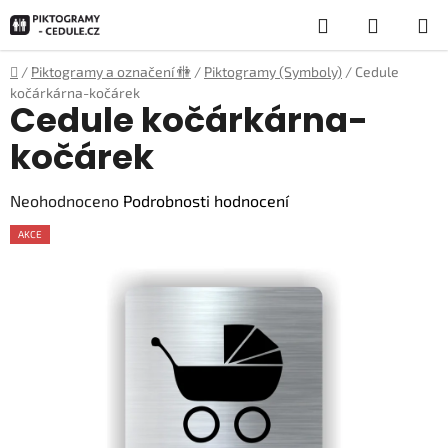
Přejít
Hledat
NÁKUP
na
obsah
KOŠÍK
Domů
/
Piktogramy a označení 🚻
/
Piktogramy (Symboly)
/
Cedule
kočárkárna-kočárek
Cedule kočárkárna-
kočárek
Průměrné
Neohodnoceno
Podrobnosti hodnocení
hodnocení
AKCE
produktu
je
0,0
z
5
hvězdiček.