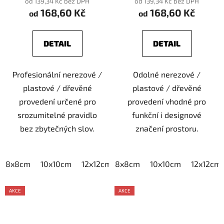
od 139,34 Kč bez DPH
od 139,34 Kč bez DPH
168,60 Kč
168,60 Kč
od
od
DETAIL
DETAIL
Profesionální nerezové /
Odolné nerezové /
plastové / dřevěné
plastové / dřevěné
provedení určené pro
provedení vhodné pro
srozumitelné pravidlo
funkční i designové
bez zbytečných slov.
značení prostoru.
8x8cm
10x10cm
12x12cm
8x8cm
15x15cm
10x10cm
20x20cm
12x12cm
AKCE
AKCE