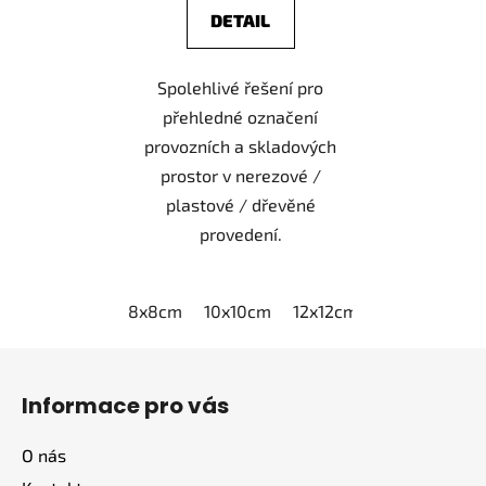
DETAIL
Spolehlivé řešení pro
přehledné označení
provozních a skladových
prostor v nerezové /
plastové / dřevěné
provedení.
8x8cm
10x10cm
12x12cm
15x15cm
2
Z
á
Informace pro vás
p
a
O nás
t