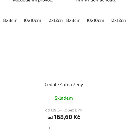
8x8cm
10x10cm
12x12cm
8x8cm
15x15cm
10x10cm
20x20cm
12x12cm
Cedule šatna ženy
Skladem
od 139,34 Kč bez DPH
168,60 Kč
od