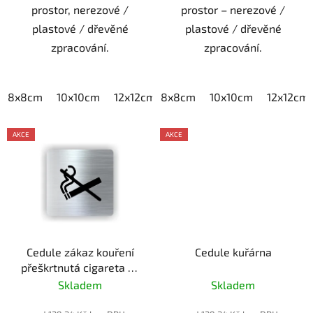
prostor, nerezové /
prostor – nerezové /
plastové / dřevěné
plastové / dřevěné
zpracování.
zpracování.
8x8cm
10x10cm
12x12cm
8x8cm
15x15cm
10x10cm
20x20cm
12x12cm
AKCE
AKCE
Cedule zákaz kouření
Cedule kuřárna
přeškrtnutá cigareta se
symbolem
Skladem
Skladem