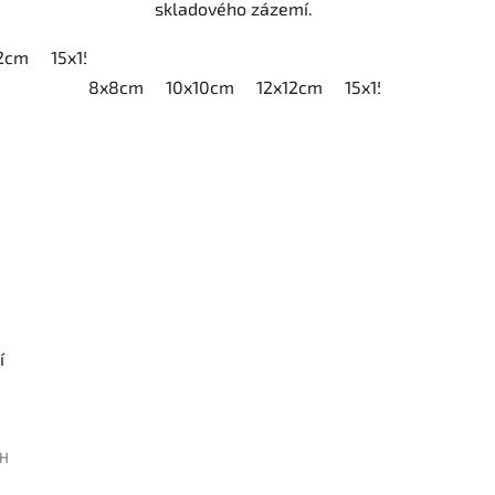
skladového zázemí.
12cm
15x15cm
20x20cm
8x8cm
10x10cm
12x12cm
15x15cm
20x20
í
PH