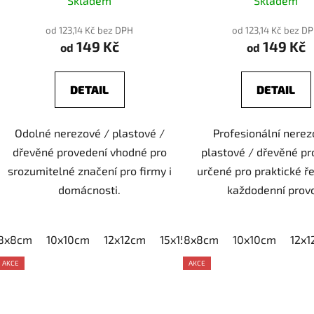
Skladem
Skladem
od 123,14 Kč bez DPH
od 123,14 Kč bez D
149 Kč
149 Kč
od
od
DETAIL
DETAIL
Odolné nerezové / plastové /
Profesionální nerez
dřevěné provedení vhodné pro
plastové / dřevěné pr
srozumitelné značení pro firmy i
určené pro praktické ř
domácnosti.
každodenní prov
8x8cm
10x10cm
12x12cm
15x15cm
8x8cm
20x20cm
10x10cm
12x
AKCE
AKCE