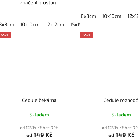
značení prostoru.
8x8cm
10x10cm
12x
8x8cm
10x10cm
12x12cm
15x15cm
20x20cm
AKCE
AKCE
Cedule čekárna
Cedule rozhodč
Skladem
Skladem
od 123,14 Kč bez DPH
od 123,14 Kč bez D
149 Kč
149 Kč
od
od