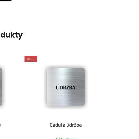
odukty
AKCE
a
Cedule údržba