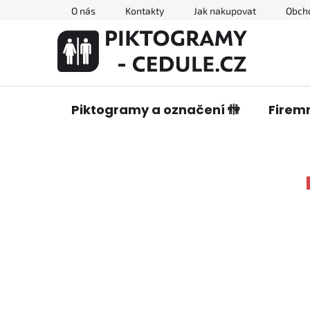
Přejít
O nás
Kontakty
Jak nakupovat
Obch
na
obsah
Piktogramy a označení 🚻
Firemn
P
o
s
t
r
a
n
n