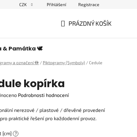
CZK
Přihlášení
Registrace
edulích a piktogramech
PRÁZDNÝ KOŠÍK
NÁKUPNÍ
KOŠÍK
a & Památka 🕊️
ogramy a označení 🚻
/
Piktogramy (Symboly)
/
Cedule
dule kopírka
né
dnoceno
Podrobnosti hodnocení
ení
onální nerezové / plastové / dřevěné provedení
tu
pro praktické řešení pro každodenní provoz.
t [cm]
?