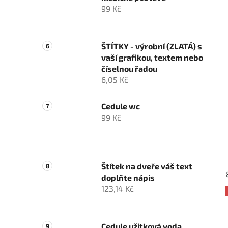
99 Kč
ŠTÍTKY - výrobní (ZLATÁ) s
vaší grafikou, textem nebo
číselnou řadou
6,05 Kč
Cedule wc
99 Kč
Štítek na dveře váš text
doplňte nápis
123,14 Kč
Cedule užitková voda