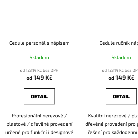
Cedule personál s nápisem
Cedule ručník ná
Skladem
Skladem
od 123,14 Kč bez DPH
od 123,14 Kč bez D
149 Kč
149 Kč
od
od
DETAIL
DETAIL
Profesionální nerezové /
Kvalitní nerezové / pl
plastové / dřevěné provedení
dřevěné provedení pro 
určené pro funkční i designové
řešení pro každodenní