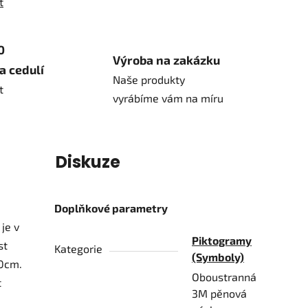
t
0
Výroba na zakázku
a cedulí
Naše produkty
t
vyrábíme vám na míru
í
Diskuze
Doplňkové parametry
je v
Piktogramy
st
Kategorie
(Symboly)
20cm.
Oboustranná
t
3M pěnová