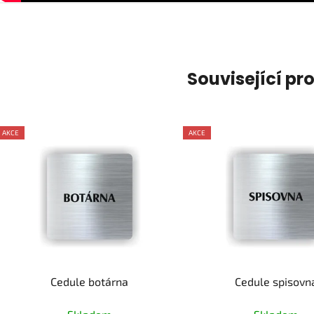
Související pr
AKCE
AKCE
Cedule botárna
Cedule spisovn