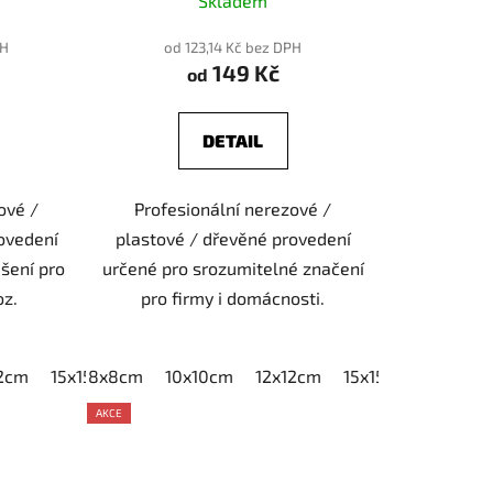
Skladem
PH
od 123,14 Kč bez DPH
149 Kč
od
DETAIL
ové /
Profesionální nerezové /
ovedení
plastové / dřevěné provedení
ešení pro
určené pro srozumitelné značení
oz.
pro firmy i domácnosti.
12cm
15x15cm
8x8cm
20x20cm
10x10cm
12x12cm
15x15cm
20x20
AKCE