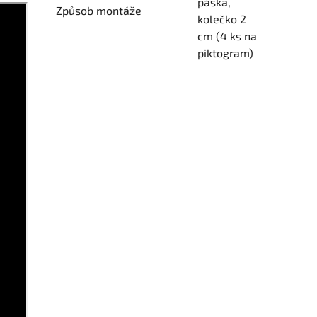
páska,
Způsob montáže
kolečko 2
cm (4 ks na
piktogram)