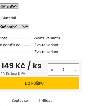
ek.
 Materiál
nost
Zvolte variantu
 doručit do:
Zvolte variantu
Zvolte variantu
d
149 Kč
/ ks
,14 Kč
bez DPH
 cena:
DO KOŠÍKU
Zeptat se
Hlídat