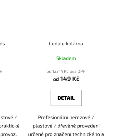
pis
Cedule kolárna
Skladem
PH
od 123,14 Kč bez DPH
149 Kč
od
DETAIL
astové /
Profesionální nerezové /
praktické
plastové / dřevěné provedení
 provoz.
určené pro značení technického a