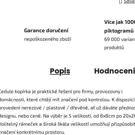
Sdíle
Více jak 100
Garance doručení
piktogramů 
nepoškozeného zboží
69 000 varian
produktů
Popis
Hodnocen
Cedule kopírka je praktické řešení pro firmy, provozovny i
domácnosti, které chtějí mít značení pod kontrolou. K dispozici 
provedení nerezové / plastové / dřevěné, ať už dáváte předno
designu, nebo ceně. Na výběr je 5 velikostí, od 8x8cm po 20x
Volitelný rámeček a široká škála velikostí umožňují přizpůsobi
značení konkrétnímu prostoru.