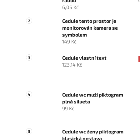
řadou
6,05 Kč
Cedule tento prostor je
monitorován kamera se
symbolem
149 Kč
Cedule vlastní text
123,14 Kč
Cedule wc muži piktogram
plná silueta
99 Kč
Cedule wc ženy piktogram
klasická postava