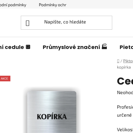
odní podmínky
Podmínky ochrany osobních údajů
Blog o c
í cedule 🔲
Průmyslové značení 🏭
Piet
Domů
/
Pikt
kopírka
Ce
AKCE
Průměr
Neoho
hodnoc
Profesi
produk
určené 
je
0,0
Velikos
z