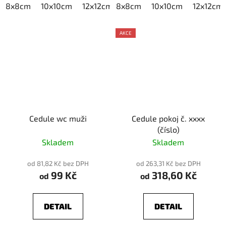
8x8cm
10x10cm
12x12cm
8x8cm
15x15cm
10x10cm
20x20cm
12x12cm
AKCE
Cedule wc muži
Cedule pokoj č. xxxx
(číslo)
Skladem
Skladem
od 81,82 Kč bez DPH
od 263,31 Kč bez DPH
99 Kč
318,60 Kč
od
od
DETAIL
DETAIL