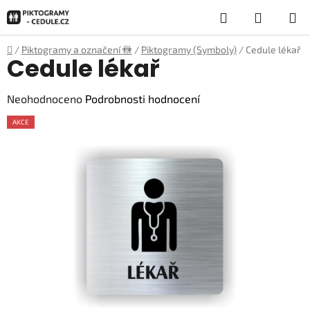
Přejít
Hledat
NÁKUP
na
obsah
KOŠÍK
Domů
/
Piktogramy a označení 🚻
/
Piktogramy (Symboly)
/
Cedule lékař
Cedule lékař
Průměrné
Neohodnoceno
Podrobnosti hodnocení
hodnocení
AKCE
produktu
je
0,0
z
5
hvězdiček.