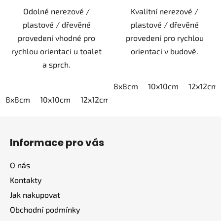
Odolné nerezové /
Kvalitní nerezové /
plastové / dřevěné
plastové / dřevěné
provedení vhodné pro
provedení pro rychlou
rychlou orientaci u toalet
orientaci v budově.
a sprch.
8x8cm
10x10cm
12x12cm
8x8cm
10x10cm
12x12cm
15x15cm
20x20cm
Z
á
Informace pro vás
p
a
O nás
t
Kontakty
í
Jak nakupovat
Obchodní podmínky