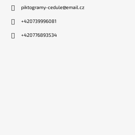
piktogramy-cedule
@
email.cz
+420739996081
+420776893534