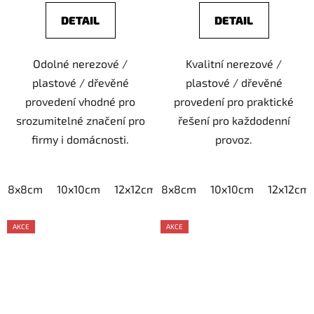
DETAIL
DETAIL
Odolné nerezové /
Kvalitní nerezové /
plastové / dřevěné
plastové / dřevěné
provedení vhodné pro
provedení pro praktické
srozumitelné značení pro
řešení pro každodenní
firmy i domácnosti.
provoz.
8x8cm
10x10cm
12x12cm
8x8cm
15x15cm
10x10cm
20x20cm
12x12cm
AKCE
AKCE