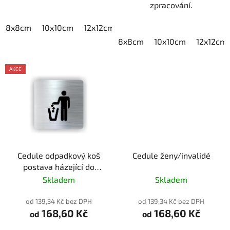
zpracování.
8x8cm
10x10cm
12x12cm
15x15cm
20x20cm
8x8cm
10x10cm
12x12cm
AKCE
Cedule odpadkový koš
Cedule ženy/invalidé
postava házející do
koše
Skladem
Skladem
od 139,34 Kč bez DPH
od 139,34 Kč bez DPH
168,60 Kč
168,60 Kč
od
od