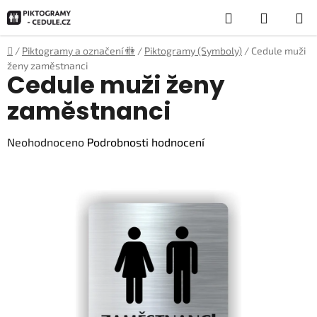
Přejít
Hledat
NÁKUP
na
obsah
KOŠÍK
Domů
/
Piktogramy a označení 🚻
/
Piktogramy (Symboly)
/
Cedule muži
ženy zaměstnanci
Cedule muži ženy
zaměstnanci
Průměrné
Neohodnoceno
Podrobnosti hodnocení
hodnocení
produktu
je
0,0
z
5
hvězdiček.