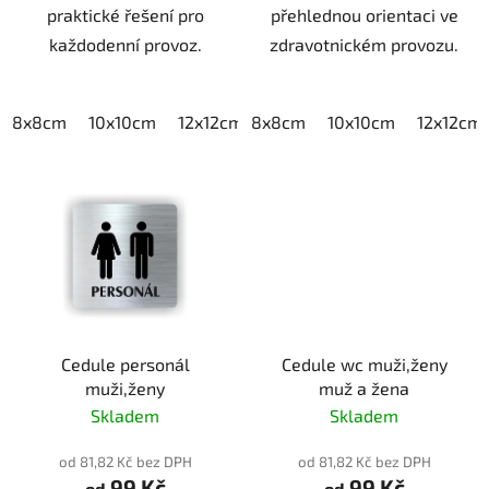
praktické řešení pro
přehlednou orientaci ve
každodenní provoz.
zdravotnickém provozu.
8x8cm
10x10cm
12x12cm
8x8cm
15x15cm
10x10cm
20x20cm
12x12cm
Cedule personál
Cedule wc muži,ženy
muži,ženy
muž a žena
Skladem
Skladem
od 81,82 Kč bez DPH
od 81,82 Kč bez DPH
99 Kč
99 Kč
od
od