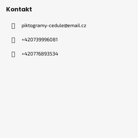
Kontakt
piktogramy-cedule
@
email.cz
+420739996081
+420776893534