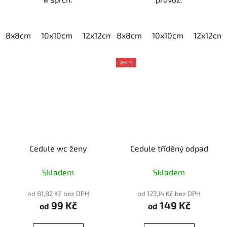
8x8cm
10x10cm
12x12cm
8x8cm
15x15cm
10x10cm
20x20cm
12x12cm
AKCE
Cedule wc ženy
Cedule tříděný odpad
Skladem
Skladem
od 81,82 Kč bez DPH
od 123,14 Kč bez DPH
99 Kč
149 Kč
od
od