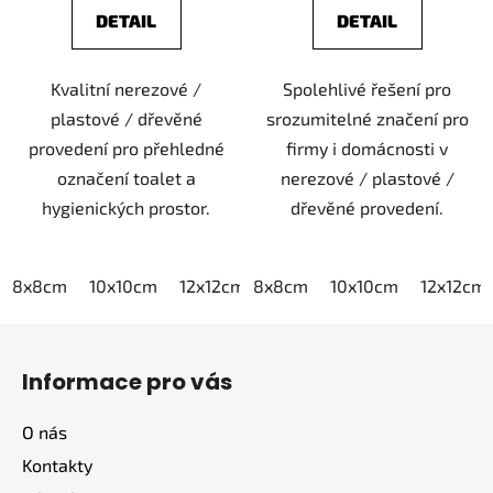
DETAIL
DETAIL
Kvalitní nerezové /
Spolehlivé řešení pro
plastové / dřevěné
srozumitelné značení pro
provedení pro přehledné
firmy i domácnosti v
označení toalet a
nerezové / plastové /
hygienických prostor.
dřevěné provedení.
8x8cm
10x10cm
12x12cm
8x8cm
15x15cm
10x10cm
20x20cm
12x12cm
Z
á
Informace pro vás
p
a
O nás
t
Kontakty
í