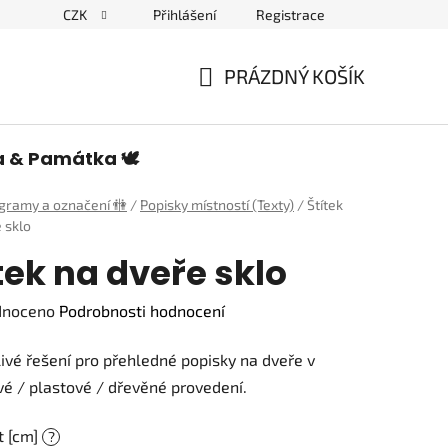
CZK
Přihlášení
Registrace
edulích a piktogramech
PRÁZDNÝ KOŠÍK
NÁKUPNÍ
KOŠÍK
a & Památka 🕊️
ogramy a označení 🚻
/
Popisky místností (Texty)
/
Štítek
 sklo
tek na dveře sklo
né
dnoceno
Podrobnosti hodnocení
ení
ivé řešení pro přehledné popisky na dveře v
tu
é / plastové / dřevěné provedení.
t [cm]
?