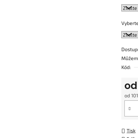
5
hvězdič
Vyberte
Dostup
Můžeme
Kód:
o
od
101
Měrná
Tisk