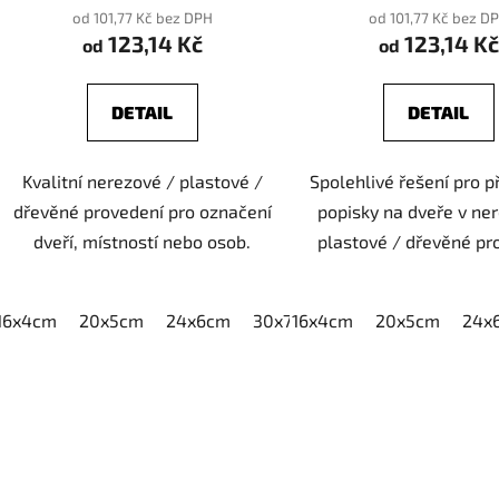
od 101,77 Kč bez DPH
od 101,77 Kč bez D
123,14 Kč
123,14 Kč
od
od
DETAIL
DETAIL
Kvalitní nerezové / plastové /
Spolehlivé řešení pro 
dřevěné provedení pro označení
popisky na dveře v ne
dveří, místností nebo osob.
plastové / dřevěné pr
16x4cm
20x5cm
24x6cm
30x7,5cm
16x4cm
40x10cm
20x5cm
24x