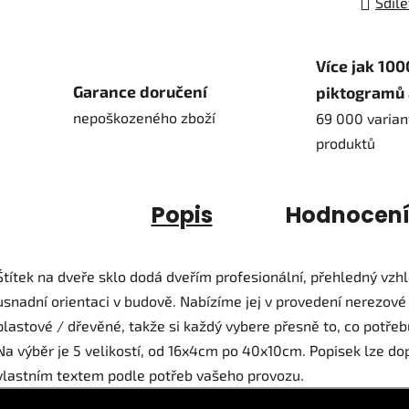
Sdíle
Více jak 100
Garance doručení
piktogramů 
nepoškozeného zboží
69 000 varian
produktů
Popis
Hodnocen
Štítek na dveře sklo dodá dveřím profesionální, přehledný vzh
usnadní orientaci v budově. Nabízíme jej v provedení nerezové
plastové / dřevěné, takže si každý vybere přesně to, co potřeb
Na výběr je 5 velikostí, od 16x4cm po 40x10cm. Popisek lze dop
vlastním textem podle potřeb vašeho provozu.