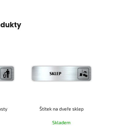
odukty
asty
Štítek na dveře sklep
Skladem