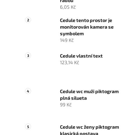
řadou
6,05 Kč
Cedule tento prostor je
monitorován kamera se
symbolem
149 Kč
Cedule vlastní text
123,14 Kč
Cedule wc muži piktogram
plná silueta
99 Kč
Cedule wc ženy piktogram
klasická postava