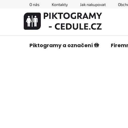
Přejít
O nás
Kontakty
Jak nakupovat
Obch
na
obsah
Piktogramy a označení 🚻
Firemn
P
o
s
t
r
a
n
n