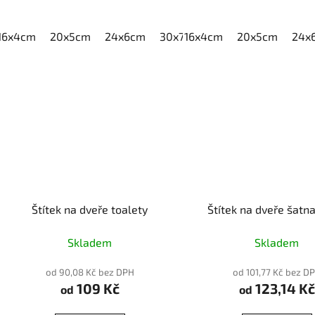
16x4cm
20x5cm
24x6cm
30x7,5cm
16x4cm
40x10cm
20x5cm
24x
Štítek na dveře toalety
Štítek na dveře šatn
Skladem
Skladem
od 90,08 Kč bez DPH
od 101,77 Kč bez D
109 Kč
123,14 Kč
od
od