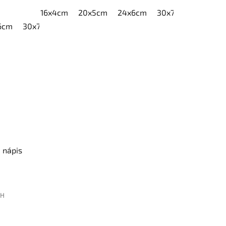
16x4cm
20x5cm
24x6cm
30x7,5cm
40x10
6cm
30x7,5cm
40x10cm
a nápis
PH