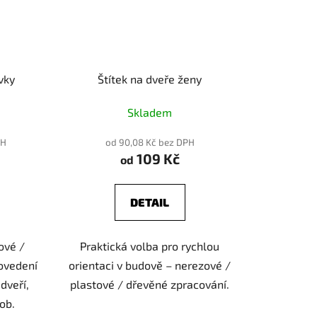
vky
Štítek na dveře ženy
Skladem
PH
od 90,08 Kč bez DPH
109 Kč
od
DETAIL
ové /
Praktická volba pro rychlou
ovedení
orientaci v budově – nerezové /
dveří,
plastové / dřevěné zpracování.
ob.