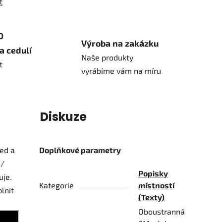
t
0
Výroba na zakázku
a cedulí
Naše produkty
t
vyrábíme vám na míru
í
Diskuze
led a
Doplňkové parametry
 /
Popisky
uje.
Kategorie
místností
lnit
(Texty)
Oboustranná