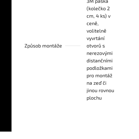
3M páska
(kolečko 2
cm, 4 ks) v
ceně,
volitelně
vyvrtání
Způsob montáže
otvorů s
nerezovými
distančními
podložkami
pro montáž
na zeď či
jinou rovnou
plochu