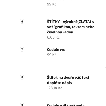
99 Kč
ŠTÍTKY - výrobní (ZLATÁ) s
vaší grafikou, textem nebo
číselnou řadou
6,05 Kč
Cedule wc
99 Kč
Štítek na dveře váš text
doplňte nápis
123,14 Kč
Cedule užitková voda