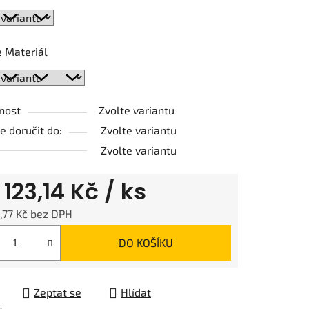
ek.
 Materiál
nost
Zvolte variantu
 doručit do:
Zvolte variantu
Zvolte variantu
d
123,14 Kč
/ ks
,77 Kč
bez DPH
 cena:
DO KOŠÍKU
Zeptat se
Hlídat