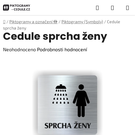
Přejít
Hledat
NÁKUP
na
obsah
KOŠÍK
Domů
/
Piktogramy a označení 🚻
/
Piktogramy (Symboly)
/
Cedule
sprcha ženy
Cedule sprcha ženy
Průměrné
Neohodnoceno
Podrobnosti hodnocení
hodnocení
produktu
je
0,0
z
5
hvězdiček.