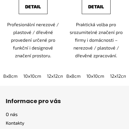
DETAIL
DETAIL
Profesionální nerezové /
Praktická volba pro
plastové / dřevěné
srozumitelné značení pro
provedení určené pro
firmy i domácnosti –
funkční i designové
nerezové / plastové /
značení prostoru.
dřevěné zpracování.
8x8cm
10x10cm
12x12cm
8x8cm
15x15cm
10x10cm
20x20cm
12x12cm
Z
á
Informace pro vás
p
a
O nás
t
Kontakty
í