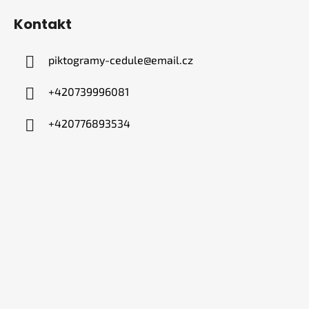
Kontakt
piktogramy-cedule
@
email.cz
+420739996081
+420776893534