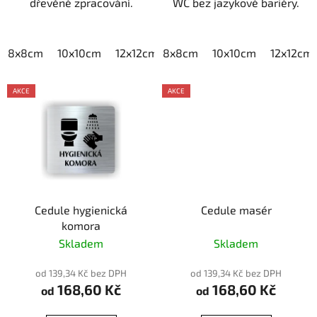
dřevěné zpracování.
WC bez jazykové bariéry.
8x8cm
10x10cm
12x12cm
8x8cm
15x15cm
10x10cm
20x20cm
12x12cm
AKCE
AKCE
Cedule hygienická
Cedule masér
komora
Skladem
Skladem
od 139,34 Kč bez DPH
od 139,34 Kč bez DPH
168,60 Kč
168,60 Kč
od
od