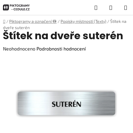
Přejít
Hledat
NÁKUP
na
obsah
KOŠÍK
Domů
/
Piktogramy a označení 🚻
/
Popisky místností (Texty)
/
Štítek na
dveře suterén
Štítek na dveře suterén
Průměrné
Neohodnoceno
Podrobnosti hodnocení
hodnocení
produktu
je
0,0
z
5
hvězdiček.