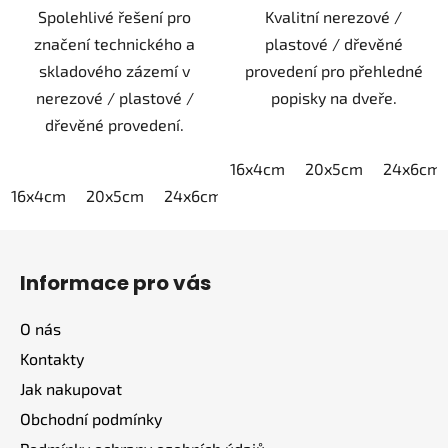
Spolehlivé řešení pro
Kvalitní nerezové /
značení technického a
plastové / dřevěné
skladového zázemí v
provedení pro přehledné
nerezové / plastové /
popisky na dveře.
dřevěné provedení.
16x4cm
20x5cm
24x6cm
16x4cm
20x5cm
24x6cm
30x7,5cm
40x10cm
Z
á
Informace pro vás
p
a
O nás
t
Kontakty
í
Jak nakupovat
Obchodní podmínky