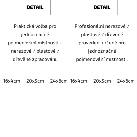
DETAIL
DETAIL
Praktická volba pro
Profesionální nerezové /
jednoznačné
plastové / dřevěné
pojmenování místnosti –
provedení určené pro
nerezové / plastové /
jednoznačné
dřevěné zpracování.
pojmenování místnosti.
16x4cm
20x5cm
24x6cm
16x4cm
30x7,5cm
20x5cm
40x10cm
24x6cm