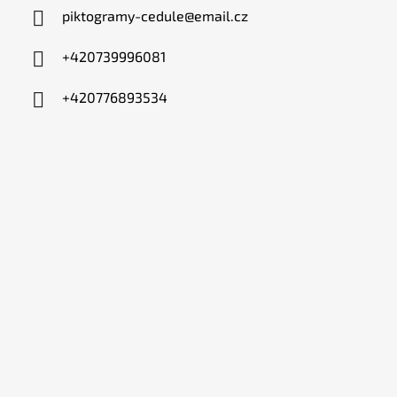
piktogramy-cedule
@
email.cz
+420739996081
+420776893534