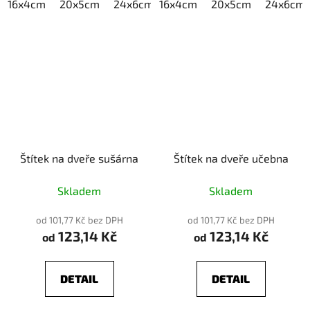
16x4cm
20x5cm
24x6cm
16x4cm
30x7,5cm
20x5cm
40x10cm
24x6cm
Štítek na dveře sušárna
Štítek na dveře učebna
Skladem
Skladem
od 101,77 Kč bez DPH
od 101,77 Kč bez DPH
123,14 Kč
123,14 Kč
od
od
DETAIL
DETAIL