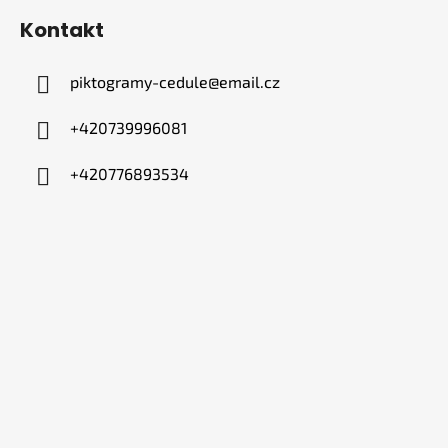
Kontakt
piktogramy-cedule
@
email.cz
+420739996081
+420776893534