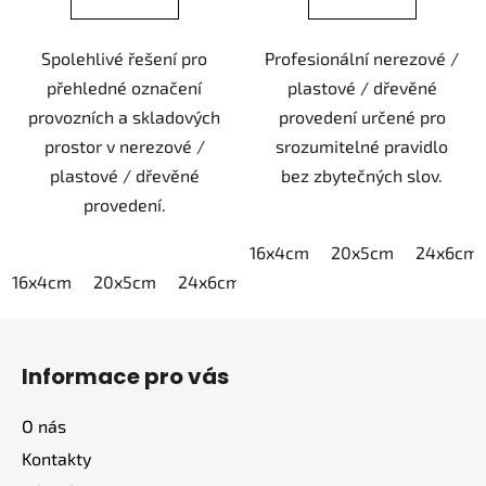
Spolehlivé řešení pro
Profesionální nerezové /
přehledné označení
plastové / dřevěné
provozních a skladových
provedení určené pro
prostor v nerezové /
srozumitelné pravidlo
plastové / dřevěné
bez zbytečných slov.
provedení.
16x4cm
20x5cm
24x6cm
16x4cm
20x5cm
24x6cm
30x7,5cm
40x10cm
Z
á
Informace pro vás
p
a
O nás
t
Kontakty
í