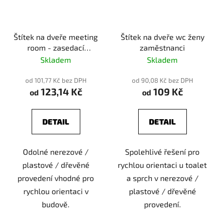
Štítek na dveře meeting
Štítek na dveře wc ženy
room - zasedací
zaměstnanci
místnost
Skladem
Skladem
od 101,77 Kč bez DPH
od 90,08 Kč bez DPH
123,14 Kč
109 Kč
od
od
DETAIL
DETAIL
Odolné nerezové /
Spolehlivé řešení pro
plastové / dřevěné
rychlou orientaci u toalet
provedení vhodné pro
a sprch v nerezové /
rychlou orientaci v
plastové / dřevěné
budově.
provedení.