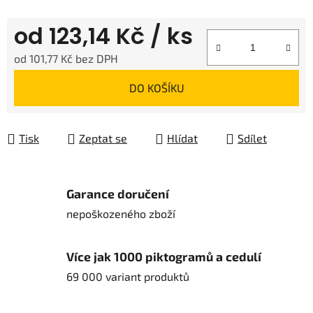
od
123,14 Kč
/ ks
od
101,77 Kč
bez DPH
Měrná cena:
DO KOŠÍKU
Tisk
Zeptat se
Hlídat
Sdílet
Garance doručení
nepoškozeného zboží
Více jak 1000 piktogramů a cedulí
69 000 variant produktů