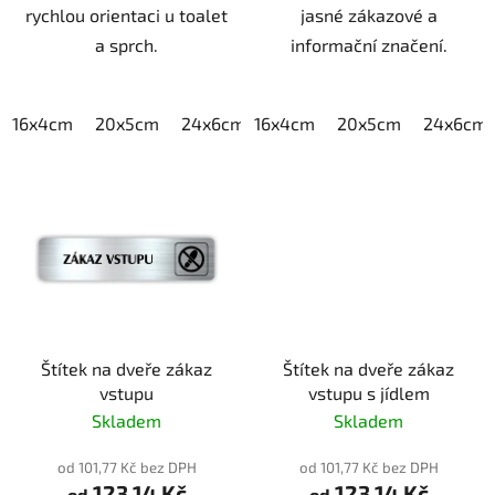
rychlou orientaci u toalet
jasné zákazové a
a sprch.
informační značení.
16x4cm
20x5cm
24x6cm
16x4cm
30x7,5cm
20x5cm
40x10cm
24x6cm
Štítek na dveře zákaz
Štítek na dveře zákaz
vstupu
vstupu s jídlem
Skladem
Skladem
od 101,77 Kč bez DPH
od 101,77 Kč bez DPH
123,14 Kč
123,14 Kč
od
od