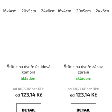
16x4cm
20x5cm
24x6cm
16x4cm
30x7,5cm
20x5cm
40x10cm
24x6cm
Štítek na dveře úklidová
Štítek na dveře zákaz
komora
zbraní
Skladem
Skladem
od 101,77 Kč bez DPH
od 101,77 Kč bez DPH
123,14 Kč
123,14 Kč
od
od
DETAIL
DETAIL