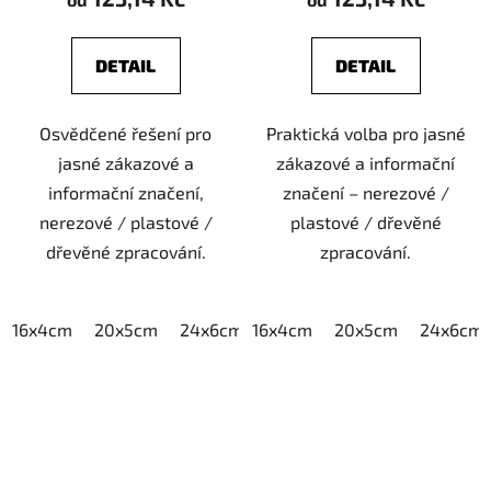
DETAIL
DETAIL
Osvědčené řešení pro
Praktická volba pro jasné
jasné zákazové a
zákazové a informační
informační značení,
značení – nerezové /
nerezové / plastové /
plastové / dřevěné
dřevěné zpracování.
zpracování.
16x4cm
20x5cm
24x6cm
16x4cm
30x7,5cm
20x5cm
40x10cm
24x6cm