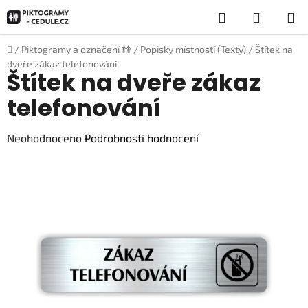
Přejít
Hledat
NÁKUP
na
obsah
KOŠÍK
Domů
/
Piktogramy a označení 🚻
/
Popisky místností (Texty)
/
Štítek na
dveře zákaz telefonování
Štítek na dveře zákaz
telefonování
Průměrné
Neohodnoceno
Podrobnosti hodnocení
hodnocení
produktu
je
0,0
z
5
hvězdiček.