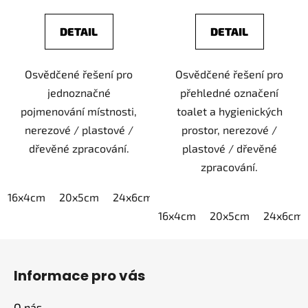
DETAIL
DETAIL
Osvědčené řešení pro
Osvědčené řešení pro
jednoznačné
přehledné označení
pojmenování místnosti,
toalet a hygienických
nerezové / plastové /
prostor, nerezové /
dřevěné zpracování.
plastové / dřevěné
zpracování.
16x4cm
20x5cm
24x6cm
30x7,5cm
40x10cm
16x4cm
20x5cm
24x6cm
Z
á
Informace pro vás
p
a
O nás