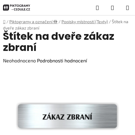
Přejít
Hledat
NÁKUP
na
obsah
KOŠÍK
Domů
/
Piktogramy a označení 🚻
/
Popisky místností (Texty)
/
Štítek na
dveře zákaz zbraní
Štítek na dveře zákaz
zbraní
Průměrné
Neohodnoceno
Podrobnosti hodnocení
hodnocení
produktu
je
0,0
z
5
hvězdiček.