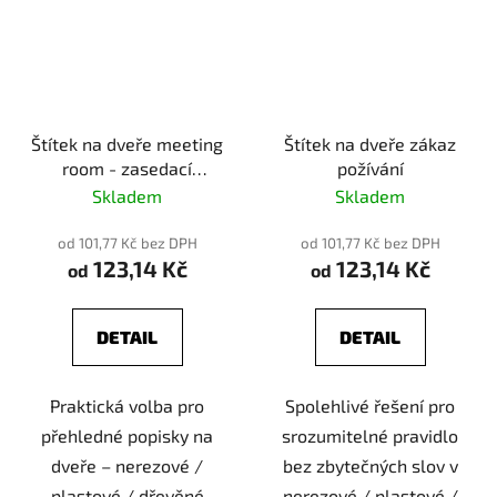
Štítek na dveře meeting
Štítek na dveře zákaz
room - zasedací
požívání
místnost
Skladem
Skladem
od 101,77 Kč bez DPH
od 101,77 Kč bez DPH
123,14 Kč
123,14 Kč
od
od
DETAIL
DETAIL
Praktická volba pro
Spolehlivé řešení pro
přehledné popisky na
srozumitelné pravidlo
dveře – nerezové /
bez zbytečných slov v
plastové / dřevěné
nerezové / plastové /