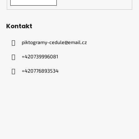
Kontakt
piktogramy-cedule
@
email.cz
+420739996081
+420776893534