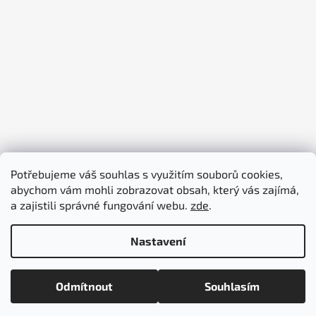
Potřebujeme váš souhlas s využitím souborů cookies,
abychom vám mohli zobrazovat obsah, který vás zajímá,
piktogramy-cedule.cz
denex.cz
a zajistili správné fungování webu.
zde
.
Nastavení
Vytvořil Shoptet
Odmítnout
Souhlasím
Copyright 2026
piktogramy-cedule.cz
. Všechna práva
vyhrazena.
Upravit nastavení cookies