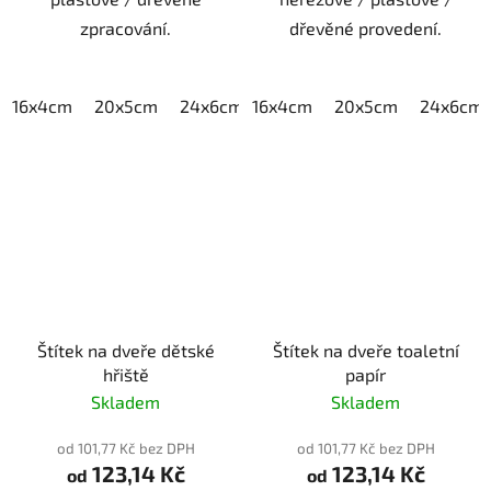
zpracování.
dřevěné provedení.
16x4cm
20x5cm
24x6cm
16x4cm
30x7,5cm
20x5cm
40x10cm
24x6cm
Štítek na dveře dětské
Štítek na dveře toaletní
hřiště
papír
Skladem
Skladem
od 101,77 Kč bez DPH
od 101,77 Kč bez DPH
123,14 Kč
123,14 Kč
od
od