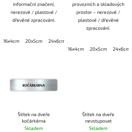
informační značení,
provozních a skladových
nerezové / plastové /
prostor – nerezové /
dřevěné zpracování.
plastové / dřevěné
zpracování.
16x4cm
20x5cm
24x6cm
30x7,5cm
40x10cm
16x4cm
20x5cm
24x6cm
Štítek na dveře
Štítek na dveře
kočárkárna
nevstupovat
Skladem
Skladem