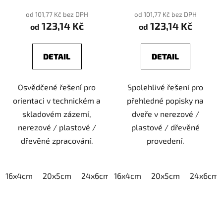
od 101,77 Kč bez DPH
od 101,77 Kč bez DPH
123,14 Kč
123,14 Kč
od
od
DETAIL
DETAIL
Osvědčené řešení pro
Spolehlivé řešení pro
orientaci v technickém a
přehledné popisky na
skladovém zázemí,
dveře v nerezové /
nerezové / plastové /
plastové / dřevěné
dřevěné zpracování.
provedení.
16x4cm
20x5cm
24x6cm
16x4cm
30x7,5cm
20x5cm
40x10cm
24x6cm