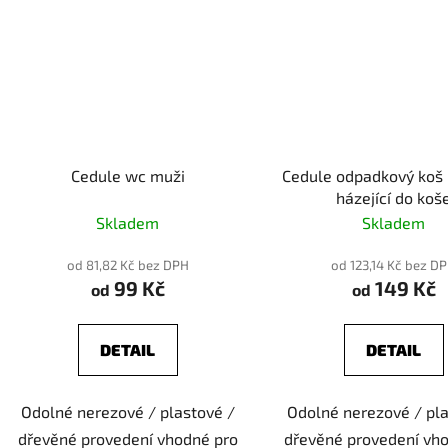
Cedule wc muži
Cedule odpadkový koš
házející do koš
Skladem
Skladem
od 81,82 Kč bez DPH
od 123,14 Kč bez D
99 Kč
149 Kč
od
od
DETAIL
DETAIL
Odolné nerezové / plastové /
Odolné nerezové / pla
dřevěné provedení vhodné pro
dřevěné provedení vh