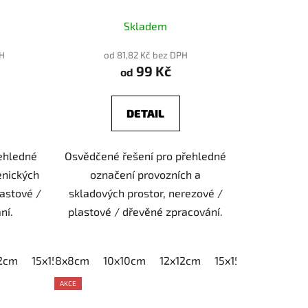
Skladem
PH
od 81,82 Kč bez DPH
99 Kč
od
DETAIL
řehledné
Osvědčené řešení pro přehledné
enických
označení provozních a
lastové /
skladových prostor, nerezové /
ní.
plastové / dřevěné zpracování.
12cm
15x15cm
8x8cm
20x20cm
10x10cm
12x12cm
15x15cm
20x20
AKCE