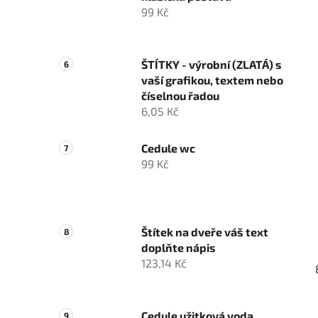
99 Kč
ŠTÍTKY - výrobní (ZLATÁ) s
vaší grafikou, textem nebo
číselnou řadou
6,05 Kč
Cedule wc
99 Kč
Štítek na dveře váš text
doplňte nápis
123,14 Kč
Cedule užitková voda