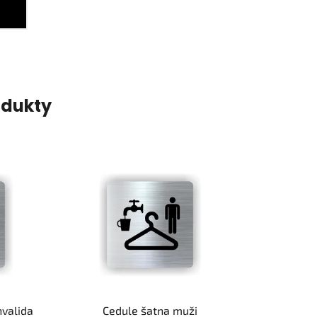
odukty
nvalida
Cedule šatna muži