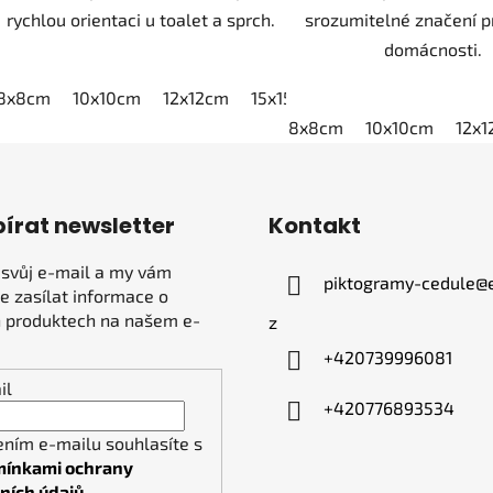
rychlou orientaci u toalet a sprch.
srozumitelné značení pr
domácnosti.
8x8cm
10x10cm
12x12cm
15x15cm
20x20cm
8x8cm
10x10cm
12x
írat newsletter
Kontakt
 svůj e-mail a my vám
piktogramy-cedule
@
 zasílat informace o
 produktech na našem e-
z
+420739996081
il
+420776893534
ením e-mailu souhlasíte s
ínkami ochrany
ních údajů