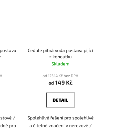
 postava
Cedule pitná voda postava pijící
e
z kohoutku
Skladem
PH
od 123,14 Kč bez DPH
149 Kč
od
DETAIL
stové /
Spolehlivé řešení pro spolehlivé
odné pro
a čitelné značení v nerezové /