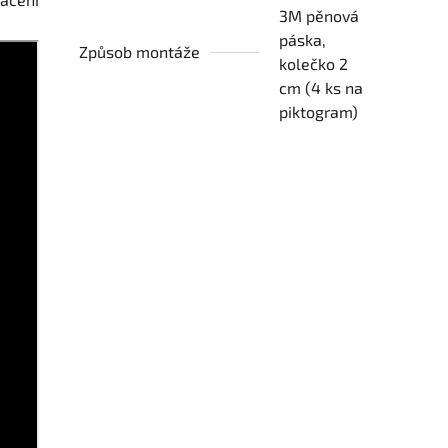
3M pěnová
páska,
Způsob montáže
kolečko 2
cm (4 ks na
piktogram)