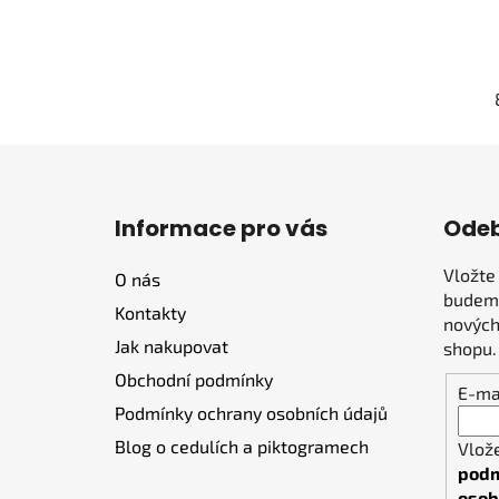
Z
á
Informace pro vás
Odeb
p
a
Vložte
O nás
t
budeme
Kontakty
í
nových
Jak nakupovat
shopu.
Obchodní podmínky
E-ma
Podmínky ochrany osobních údajů
Blog o cedulích a piktogramech
Vlož
podm
osob