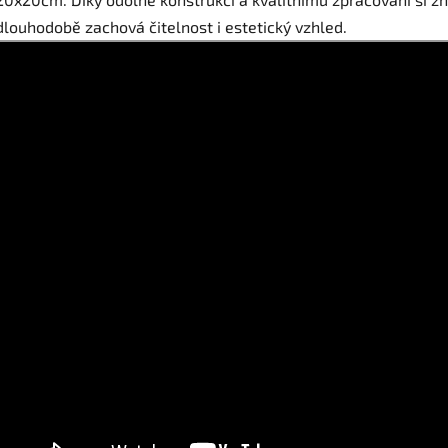
dlouhodobě zachová čitelnost i estetický vzhled.