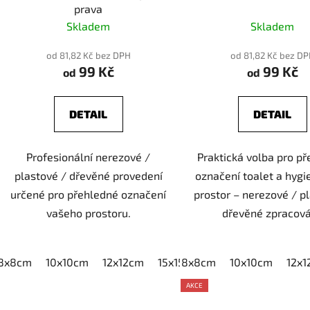
prava
Skladem
Skladem
od 81,82 Kč bez DPH
od 81,82 Kč bez D
99 Kč
99 Kč
od
od
DETAIL
DETAIL
Profesionální nerezové /
Praktická volba pro p
plastové / dřevěné provedení
označení toalet a hygi
určené pro přehledné označení
prostor – nerezové / p
vašeho prostoru.
dřevěné zpracová
8x8cm
10x10cm
12x12cm
15x15cm
8x8cm
20x20cm
10x10cm
12x
AKCE