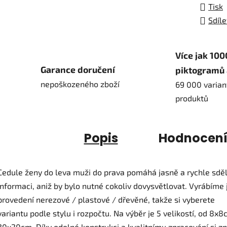
Tisk
Sdíle
Více jak 100
Garance doručení
piktogramů 
nepoškozeného zboží
69 000 varian
produktů
Popis
Hodnocen
Cedule ženy do leva muži do prava pomáhá jasně a rychle sděl
informaci, aniž by bylo nutné cokoliv dovysvětlovat. Vyrábíme j
provedení nerezové / plastové / dřevěné, takže si vyberete
variantu podle stylu i rozpočtu. Na výběr je 5 velikostí, od 8x
20x20cm. Díky odolné konstrukci a kvalitnímu zpracování si z