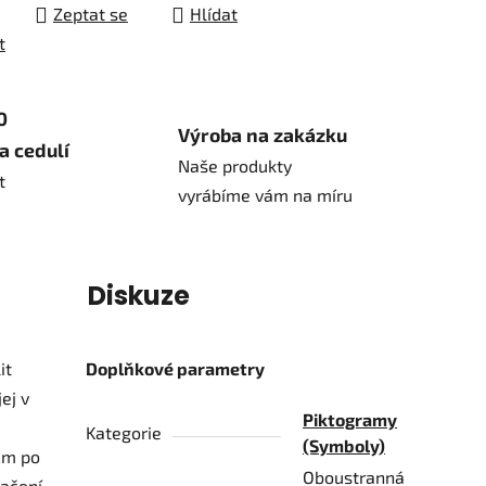
Zeptat se
Hlídat
t
0
Výroba na zakázku
a cedulí
Naše produkty
t
vyrábíme vám na míru
í
Diskuze
it
Doplňkové parametry
ej v
Piktogramy
Kategorie
(Symboly)
8cm po
Oboustranná
načení