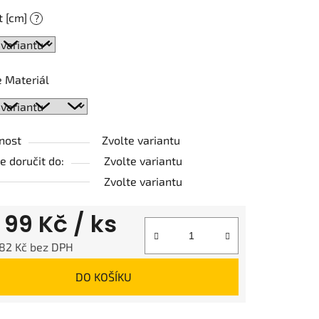
t [cm]
?
ek.
 Materiál
nost
Zvolte variantu
 doručit do:
Zvolte variantu
Zvolte variantu
d
99 Kč
/ ks
,82 Kč
bez DPH
 cena:
DO KOŠÍKU