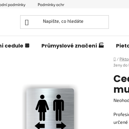
odní podmínky
Podmínky ochrany osobních údajů
Blog o c
í cedule 🔲
Průmyslové značení 🏭
Piet
Domů
/
Pikt
ženy do 
Ce
mu
Průměr
Neoho
hodnoc
Profesi
produk
určené 
je