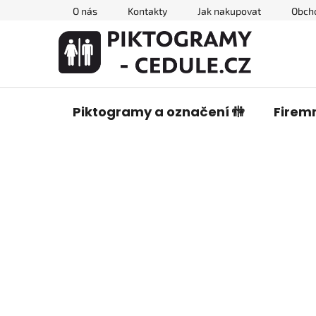
Přejít
O nás
Kontakty
Jak nakupovat
Obch
na
obsah
Piktogramy a označení 🚻
Firemn
P
o
s
t
r
a
n
n