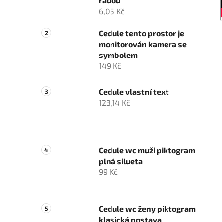
řadou
6,05 Kč
Cedule tento prostor je
monitorován kamera se
symbolem
149 Kč
Cedule vlastní text
123,14 Kč
Cedule wc muži piktogram
plná silueta
99 Kč
Cedule wc ženy piktogram
klasická postava