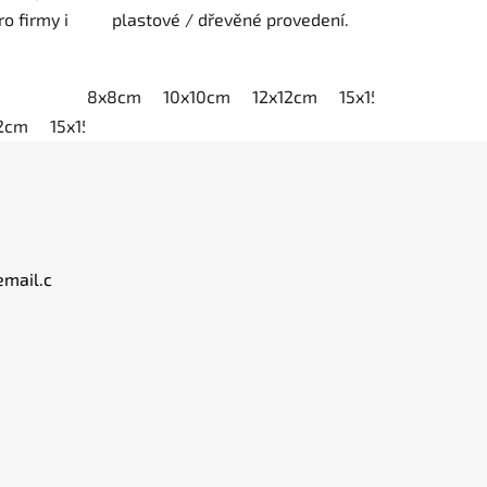
o firmy i
plastové / dřevěné provedení.
8x8cm
10x10cm
12x12cm
15x15cm
20x20
12cm
15x15cm
20x20cm
email.c