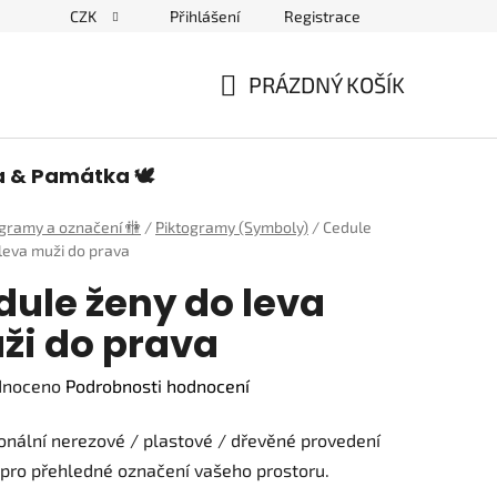
CZK
Přihlášení
Registrace
edulích a piktogramech
PRÁZDNÝ KOŠÍK
NÁKUPNÍ
KOŠÍK
a & Památka 🕊️
ogramy a označení 🚻
/
Piktogramy (Symboly)
/
Cedule
leva muži do prava
dule ženy do leva
ži do prava
né
dnoceno
Podrobnosti hodnocení
ení
onální nerezové / plastové / dřevěné provedení
tu
pro přehledné označení vašeho prostoru.