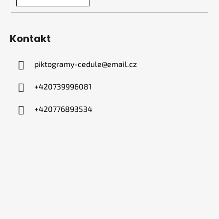
Kontakt
piktogramy-cedule
@
email.cz
+420739996081
+420776893534