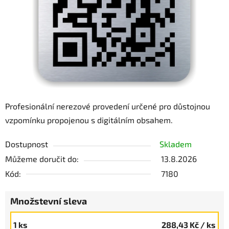
hvězdiček.
Profesionální nerezové provedení určené pro důstojnou
vzpomínku propojenou s digitálním obsahem.
Dostupnost
Skladem
Můžeme doručit do:
13.8.2026
Kód:
7180
Množstevní sleva
1 ks
288,43 Kč
/ ks