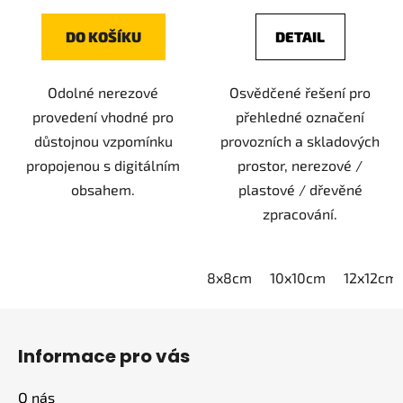
DO KOŠÍKU
DETAIL
Odolné nerezové
Osvědčené řešení pro
provedení vhodné pro
přehledné označení
důstojnou vzpomínku
provozních a skladových
propojenou s digitálním
prostor, nerezové /
obsahem.
plastové / dřevěné
zpracování.
8x8cm
10x10cm
12x12cm
Z
á
Informace pro vás
p
a
O nás