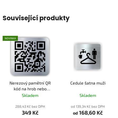
Související produkty
NOVINKA
Nerezový pamětní QR
Cedule šatna muži
kód na hrob nebo
pamětní místo
Skladem
Skladem
288,43 Kč bez DPH
od 139,34 Kč bez DPH
349 Kč
168,60 Kč
od