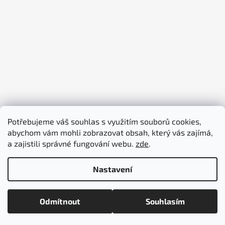
Potřebujeme váš souhlas s využitím souborů cookies,
abychom vám mohli zobrazovat obsah, který vás zajímá,
piktogramy-cedule.cz
denex.cz
a zajistili správné fungování webu.
zde
.
Nastavení
Vytvořil Shoptet
Odmítnout
Souhlasím
Copyright 2026
piktogramy-cedule.cz
. Všechna práva
vyhrazena.
Upravit nastavení cookies