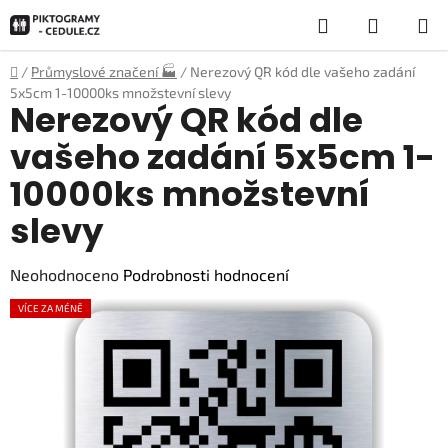
Přejít
Hledat
NÁKUP
na
obsah
KOŠÍK
Domů
/
Průmyslové značení 🏭
/
Nerezový QR kód dle vašeho zadání
5x5cm 1-10000ks množstevní slevy
Nerezový QR kód dle
vašeho zadání 5x5cm 1-
10000ks množstevní
slevy
Průměrné
Neohodnoceno
Podrobnosti hodnocení
hodnocení
VÍCE ZA MÉNĚ
produktu
je
0,0
z
5