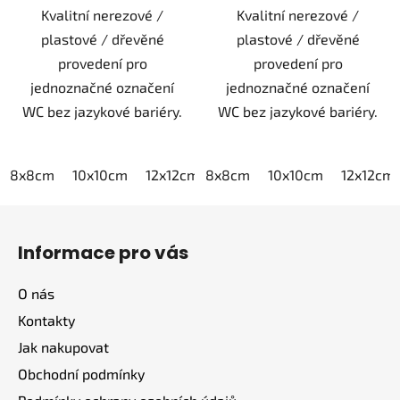
Kvalitní nerezové /
Kvalitní nerezové /
plastové / dřevěné
plastové / dřevěné
provedení pro
provedení pro
jednoznačné označení
jednoznačné označení
WC bez jazykové bariéry.
WC bez jazykové bariéry.
8x8cm
10x10cm
12x12cm
8x8cm
15x15cm
10x10cm
20x20cm
12x12cm
Z
á
Informace pro vás
p
a
O nás
t
Kontakty
í
Jak nakupovat
Obchodní podmínky