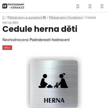
Přejít
Hledat
NÁKUP
na
obsah
KOŠÍK
Domů
/
Piktogramy a označení 🚻
/
Piktogramy (Symboly)
/
Cedule
herna děti
Cedule herna děti
Průměrné
Neohodnoceno
Podrobnosti hodnocení
hodnocení
AKCE
produktu
je
0,0
z
5
hvězdiček.