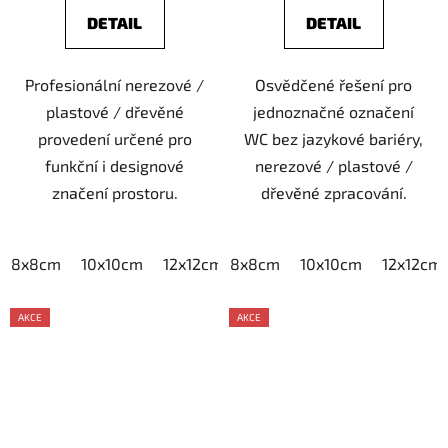
DETAIL
DETAIL
Profesionální nerezové /
Osvědčené řešení pro
plastové / dřevěné
jednoznačné označení
provedení určené pro
WC bez jazykové bariéry,
funkční i designové
nerezové / plastové /
značení prostoru.
dřevěné zpracování.
8x8cm
10x10cm
12x12cm
8x8cm
15x15cm
10x10cm
20x20cm
12x12cm
AKCE
AKCE