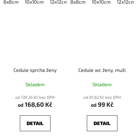
8x8cm
10x10cm
12x12cm
8x8cm
15x15cm
10x10cm
20x20cm
12x12cm
Cedule sprcha ženy
Cedule wc ženy, muži
Skladem
Skladem
od 139,34 Kč bez DPH
od 81,82 Kč bez DPH
168,60 Kč
99 Kč
od
od
DETAIL
DETAIL