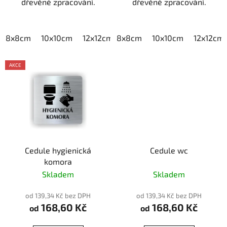
dřevěné zpracování.
dřevěné zpracování.
8x8cm
10x10cm
12x12cm
8x8cm
15x15cm
10x10cm
20x20cm
12x12cm
AKCE
Cedule hygienická
Cedule wc
komora
Skladem
Skladem
od 139,34 Kč bez DPH
od 139,34 Kč bez DPH
168,60 Kč
168,60 Kč
od
od