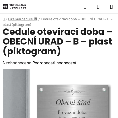
Přejít
Hledat
NÁKUP
na
obsah
KOŠÍK
Domů
/
Firemní cedule 🔲
/
Cedule otevírací doba – OBECNÍ URAD – B –
plast (piktogram)
Cedule otevírací doba –
OBECNÍ URAD – B – plast
(piktogram)
Průměrné
Neohodnoceno
Podrobnosti hodnocení
hodnocení
produktu
je
0,0
z
5
hvězdiček.