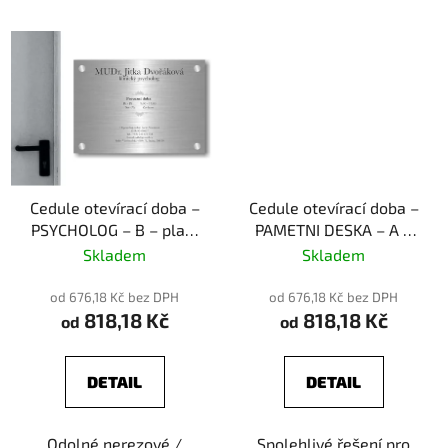
Cedule otevírací doba –
Cedule otevírací doba –
PSYCHOLOG – B – plast
PAMETNI DESKA – A –
(piktogram)
plast (piktogram)
Skladem
Skladem
od 676,18 Kč bez DPH
od 676,18 Kč bez DPH
818,18 Kč
818,18 Kč
od
od
DETAIL
DETAIL
Odolné nerezové /
Spolehlivé řešení pro