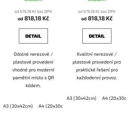
od 676,18 Kč bez DPH
od 676,18 Kč bez DPH
818,18 Kč
818,18 Kč
od
od
DETAIL
DETAIL
Odolné nerezové /
Kvalitní nerezové /
plastové provedení
plastové provedení pro
vhodné pro moderní
praktické řešení pro
pamětní místo s QR
každodenní provoz.
kódem.
A3 (30x42cm)
A4 (20x30cm
A3 (30x42cm)
A4 (20x30cm)
A5 (15x21cm)