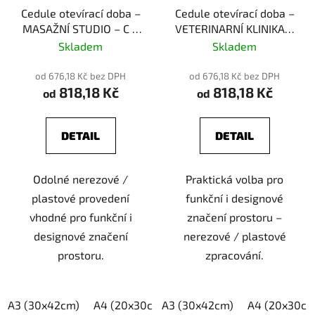
Cedule otevírací doba –
Cedule otevírací doba –
MASAŽNÍ STUDIO – C –
VETERINARNÍ KLINIKA –
plast (piktogram)
C – plast (piktogram)
Skladem
Skladem
od 676,18 Kč bez DPH
od 676,18 Kč bez DPH
818,18 Kč
818,18 Kč
od
od
DETAIL
DETAIL
Odolné nerezové /
Praktická volba pro
plastové provedení
funkční i designové
vhodné pro funkční i
značení prostoru –
designové značení
nerezové / plastové
prostoru.
zpracování.
A3 (30x42cm)
A4 (20x30cm)
A3 (30x42cm)
A5 (15x21cm)
A4 (20x30cm