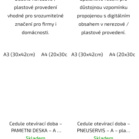
plastové provedení
důstojnou vzpomínku
vhodné pro srozumitelné
propojenou s digitálním
značení pro firmy i
obsahem v nerezové /
domácnosti.
plastové provedení.
A3 (30x42cm)
A4 (20x30cm)
A3 (30x42cm)
A5 (15x21cm)
A4 (20x30cm
Cedule otevírací doba –
Cedule otevírací doba –
PAMETNI DESKA – A –
PNEUSERVIS – A – plast
plast (piktogram)
(piktogram)
Skladem
Skladem