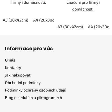
firmy i domácnosti.
značení pro firmy i
domácnosti.
A3 (30x42cm)
A4 (20x30cm)
A5 (15x21cm)
A3 (30x42cm)
A4 (20x30cm
Z
á
Informace pro vás
p
a
O nás
t
Kontakty
í
Jak nakupovat
Obchodní podmínky
Podmínky ochrany osobních údajů
Blog o cedulích a piktogramech