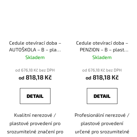
Cedule otevírací doba –
Cedule otevírací doba –
AUTOŠKOLA – B – plast
PENZION – B – plast
(piktogram)
(piktogram)
Skladem
Skladem
od 676,18 Kč bez DPH
od 676,18 Kč bez DPH
818,18 Kč
818,18 Kč
od
od
DETAIL
DETAIL
Kvalitní nerezové /
Profesionální nerezové /
plastové provedení pro
plastové provedení
srozumitelné značení pro
určené pro srozumitelné