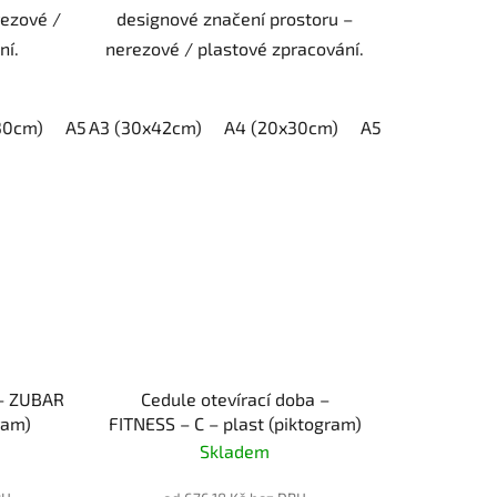
rezové /
designové značení prostoru –
ní.
nerezové / plastové zpracování.
30cm)
A5 (15x21cm)
A3 (30x42cm)
A4 (20x30cm)
A5 (15x21cm)
 – ZUBAR
Cedule otevírací doba –
ram)
FITNESS – C – plast (piktogram)
Skladem