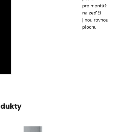
pro montáž
na zeď či
jinou rovnou
plochu
odukty