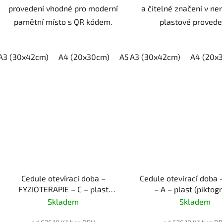
provedení vhodné pro moderní
a čitelné značení v ne
pamětní místo s QR kódem.
plastové provede
A3 (30x42cm)
A4 (20x30cm)
A5 (15x21cm)
A3 (30x42cm)
A4 (20x
Cedule otevírací doba –
Cedule otevírací doba
FYZIOTERAPIE – C – plast
– A – plast (piktog
(piktogram)
Skladem
Skladem