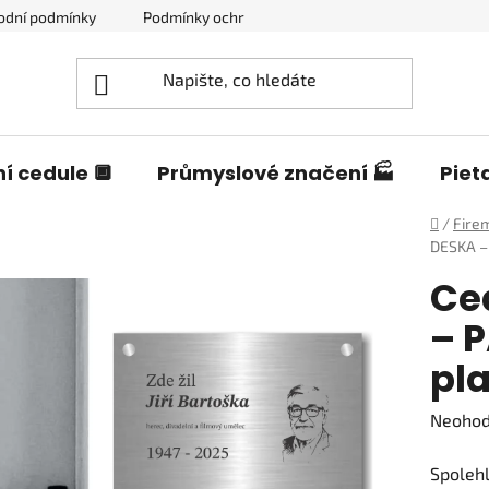
odní podmínky
Podmínky ochrany osobních údajů
Blog o c
í cedule 🔲
Průmyslové značení 🏭
Piet
Domů
/
Firem
DESKA – 
Ce
– 
pl
Průměr
Neoho
hodnoc
Spolehl
produk