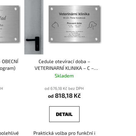
– OBECNÍ
Cedule otevírací doba –
togram)
VETERINARNÍ KLINIKA – C –
plast (piktogram)
Skladem
PH
od 676,18 Kč bez DPH
818,18 Kč
od
DETAIL
polehlivé
Praktická volba pro funkční i