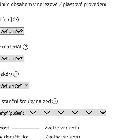
álním obsahem v nerezové / plastové provedení.
t [cm]
?
ek.
e materiál
?
dekór)
?
distanční šrouby na zeď
?
nost
Zvolte variantu
 doručit do:
Zvolte variantu