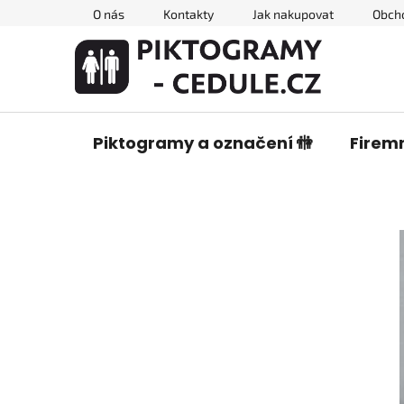
Přejít
O nás
Kontakty
Jak nakupovat
Obch
na
obsah
Piktogramy a označení 🚻
Firemn
P
o
s
t
r
a
n
n