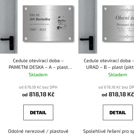
Cedule otevírací doba –
Cedule otevírací doba 
PAMETNI DESKA – A – plast
URAD – B – plast (pik
(piktogram)
Skladem
Skladem
od 676,18 Kč bez DPH
od 676,18 Kč bez D
818,18 Kč
818,18 Kč
od
od
DETAIL
DETAIL
Odolné nerezové / plastové
Spolehlivé řešení pro s