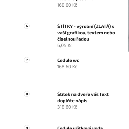
168,60 Kč
ŠTÍTKY - výrobní (ZLATÁ) s
vaší grafikou, textem nebo
číselnou řadou
6,05 Kč
Cedule wc
168,60 Kč
Štítek na dveře váš text
doplňte nápis
318,60 Kč
Cedule užitková voda