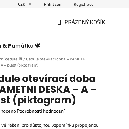
CZK
Přihlášení
Registrace
edulích a piktogramech
PRÁZDNÝ KOŠÍK
NÁKUPNÍ
KOŠÍK
a & Památka 🕊️
ní cedule 🔲
/
Cedule otevírací doba – PAMETNI
A – plast (piktogram)
dule otevírací doba
PAMETNI DESKA – A –
ast (piktogram)
né
dnoceno
Podrobnosti hodnocení
ení
ivé řešení pro důstojnou vzpomínku propojenou
tu