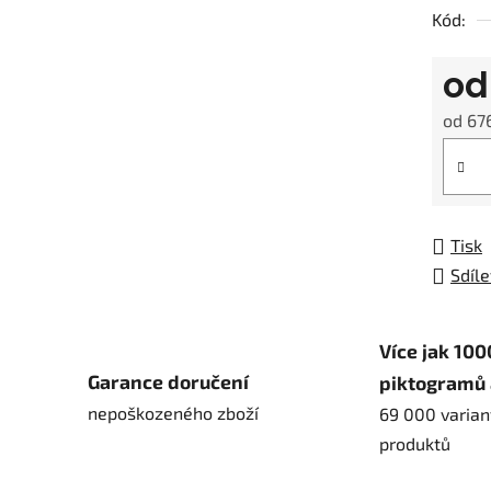
Kód:
o
od
676
Měrná
Tisk
Sdíle
Více jak 100
Garance doručení
piktogramů 
nepoškozeného zboží
69 000 varian
produktů