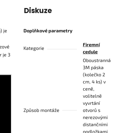
í
Diskuze
) je
Doplňkové parametry
Firemní
ezové
Kategorie
cedule
 je 3
Oboustranná
3M páska
(kolečko 2
cm, 4 ks) v
ceně,
volitelně
vyvrtání
Způsob montáže
otvorů s
nerezovými
distančními
podložkami