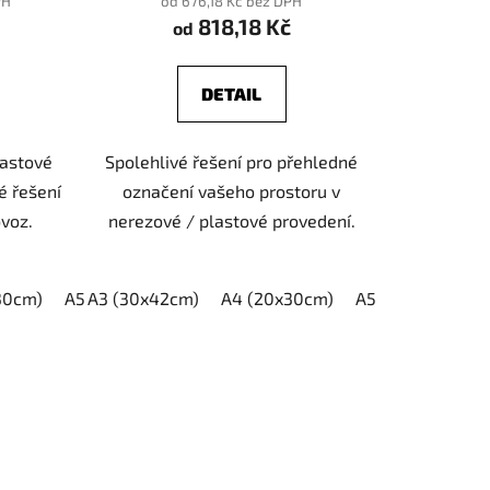
PH
od 676,18 Kč bez DPH
818,18 Kč
od
DETAIL
lastové
Spolehlivé řešení pro přehledné
é řešení
označení vašeho prostoru v
voz.
nerezové / plastové provedení.
30cm)
A5 (15x21cm)
A3 (30x42cm)
A4 (20x30cm)
A5 (15x21cm)