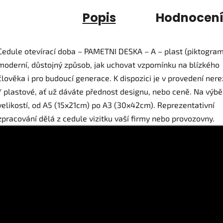
Popis
Hodnocen
Cedule otevírací doba – PAMETNI DESKA – A – plast (piktogram
moderní, důstojný způsob, jak uchovat vzpomínku na blízkého
člověka i pro budoucí generace. K dispozici je v provedení ner
/ plastové, ať už dáváte přednost designu, nebo ceně. Na výběr
velikostí, od A5 (15x21cm) po A3 (30x42cm). Reprezentativní
zpracování dělá z cedule vizitku vaší firmy nebo provozovny.