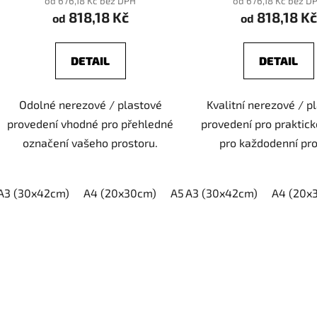
od 676,18 Kč bez DPH
od 676,18 Kč bez D
818,18 Kč
818,18 Kč
od
od
DETAIL
DETAIL
Odolné nerezové / plastové
Kvalitní nerezové / p
provedení vhodné pro přehledné
provedení pro praktick
označení vašeho prostoru.
pro každodenní pro
A3 (30x42cm)
A4 (20x30cm)
A5 (15x21cm)
A3 (30x42cm)
A4 (20x