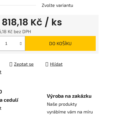
Zvolte variantu
d
818,18 Kč
/ ks
,18 Kč
bez DPH
 cena:
DO KOŠÍKU
Zeptat se
Hlídat
t
0
Výroba na zakázku
a cedulí
Naše produkty
t
vyrábíme vám na míru