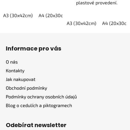
plastové provedení.
A3 (30x42cm)
A4 (20x30cm)
A5 (15x21cm)
A3 (30x42cm)
A4 (20x30cm
Z
á
Informace pro vás
p
a
O nás
t
Kontakty
í
Jak nakupovat
Obchodní podmínky
Podmínky ochrany osobních údajů
Blog o cedulích a piktogramech
Odebírat newsletter