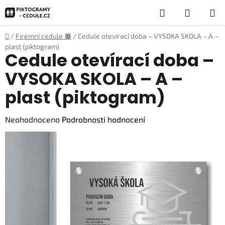
Přejít
Hledat
NÁKUP
na
obsah
KOŠÍK
Domů
/
Firemní cedule 🔲
/
Cedule otevírací doba – VYSOKA SKOLA – A –
plast (piktogram)
Cedule otevírací doba –
VYSOKA SKOLA – A –
plast (piktogram)
Průměrné
Neohodnoceno
Podrobnosti hodnocení
hodnocení
produktu
je
0,0
z
5
hvězdiček.