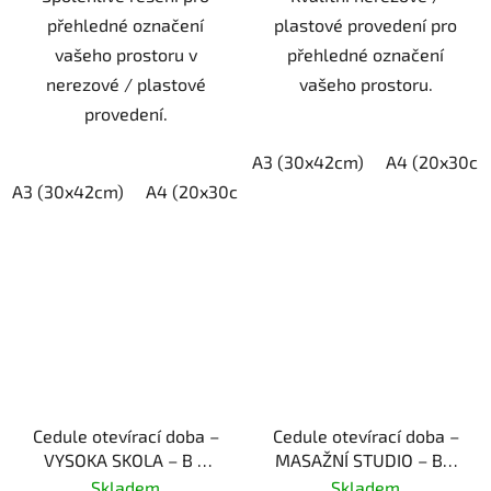
přehledné označení
plastové provedení pro
vašeho prostoru v
přehledné označení
nerezové / plastové
vašeho prostoru.
provedení.
A3 (30x42cm)
A4 (20x30cm
A3 (30x42cm)
A4 (20x30cm)
A5 (15x21cm)
Cedule otevírací doba –
Cedule otevírací doba –
VYSOKA SKOLA – B –
MASAŽNÍ STUDIO – B –
plast (piktogram)
plast (piktogram)
Skladem
Skladem