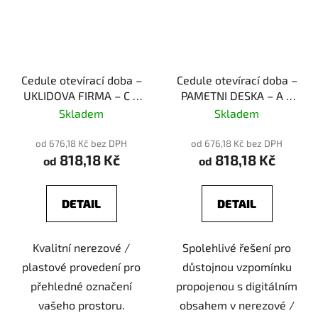
Cedule otevírací doba –
Cedule otevírací doba –
UKLIDOVA FIRMA – C –
PAMETNI DESKA – A –
plast (piktogram)
plast (piktogram)
Skladem
Skladem
od 676,18 Kč bez DPH
od 676,18 Kč bez DPH
818,18 Kč
818,18 Kč
od
od
DETAIL
DETAIL
Kvalitní nerezové /
Spolehlivé řešení pro
plastové provedení pro
důstojnou vzpomínku
přehledné označení
propojenou s digitálním
vašeho prostoru.
obsahem v nerezové /