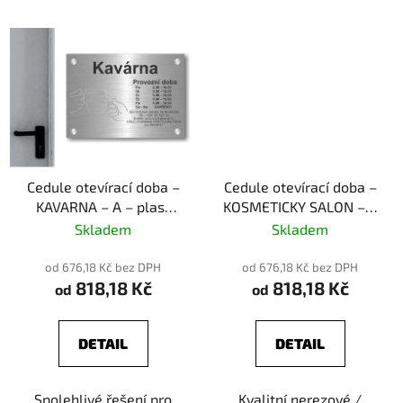
Cedule otevírací doba –
Cedule otevírací doba –
KAVARNA – A – plast
KOSMETICKY SALON – B
(piktogram)
– plast (piktogram)
Skladem
Skladem
od 676,18 Kč bez DPH
od 676,18 Kč bez DPH
818,18 Kč
818,18 Kč
od
od
DETAIL
DETAIL
Spolehlivé řešení pro
Kvalitní nerezové /