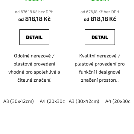
od 676,18 Kč bez DPH
od 676,18 Kč bez DPH
818,18 Kč
818,18 Kč
od
od
DETAIL
DETAIL
Odolné nerezové /
Kvalitní nerezové /
plastové provedení
plastové provedení pro
vhodné pro spolehlivé a
funkční i designové
čitelné značení.
značení prostoru.
A3 (30x42cm)
A4 (20x30cm)
A3 (30x42cm)
A5 (15x21cm)
A4 (20x30cm