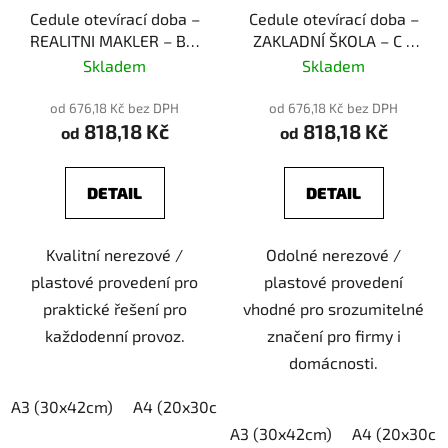
Cedule otevírací doba –
Cedule otevírací doba –
REALITNI MAKLER – B –
ZAKLADNÍ ŠKOLA – C –
plast (piktogram)
plast (piktogram)
Skladem
Skladem
od 676,18 Kč bez DPH
od 676,18 Kč bez DPH
818,18 Kč
818,18 Kč
od
od
DETAIL
DETAIL
Kvalitní nerezové /
Odolné nerezové /
plastové provedení pro
plastové provedení
praktické řešení pro
vhodné pro srozumitelné
každodenní provoz.
značení pro firmy i
domácnosti.
A3 (30x42cm)
A4 (20x30cm)
A5 (15x21cm)
A3 (30x42cm)
A4 (20x30cm