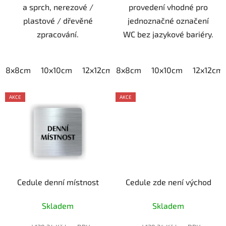
a sprch, nerezové /
provedení vhodné pro
plastové / dřevěné
jednoznačné označení
zpracování.
WC bez jazykové bariéry.
8x8cm
10x10cm
12x12cm
8x8cm
15x15cm
10x10cm
20x20cm
12x12cm
AKCE
AKCE
Cedule denní místnost
Cedule zde není východ
Skladem
Skladem