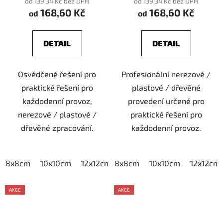
od 139,34 Kč bez DPH
od 139,34 Kč bez DPH
168,60 Kč
168,60 Kč
od
od
DETAIL
DETAIL
Osvědčené řešení pro
Profesionální nerezové /
praktické řešení pro
plastové / dřevěné
každodenní provoz,
provedení určené pro
nerezové / plastové /
praktické řešení pro
dřevěné zpracování.
každodenní provoz.
8x8cm
10x10cm
12x12cm
8x8cm
15x15cm
10x10cm
20x20cm
12x12cm
AKCE
AKCE