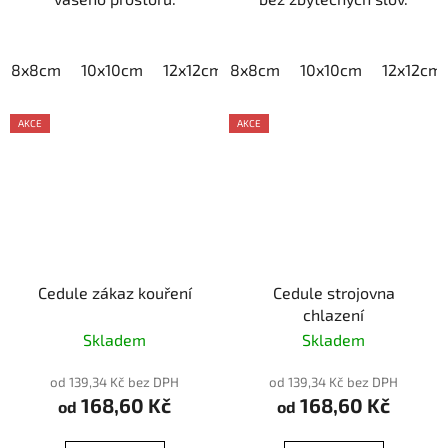
8x8cm
10x10cm
12x12cm
8x8cm
15x15cm
10x10cm
20x20cm
12x12cm
AKCE
AKCE
Cedule zákaz kouření
Cedule strojovna
chlazení
Skladem
Skladem
od 139,34 Kč bez DPH
od 139,34 Kč bez DPH
168,60 Kč
168,60 Kč
od
od