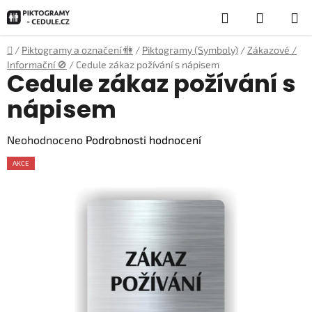
Přejít
Hledat
NÁKUP
na
obsah
KOŠÍK
Domů
/
Piktogramy a označení 🚻
/
Piktogramy (Symboly)
/
Zákazové /
Informační 🚫
/
Cedule zákaz požívání s nápisem
Cedule zákaz požívání s
nápisem
Průměrné
Neohodnoceno
Podrobnosti hodnocení
hodnocení
AKCE
produktu
je
0,0
z
5
hvězdiček.