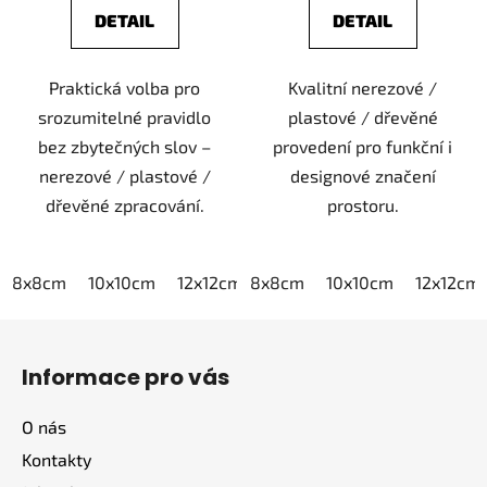
DETAIL
DETAIL
Praktická volba pro
Kvalitní nerezové /
srozumitelné pravidlo
plastové / dřevěné
bez zbytečných slov –
provedení pro funkční i
nerezové / plastové /
designové značení
dřevěné zpracování.
prostoru.
8x8cm
10x10cm
12x12cm
8x8cm
15x15cm
10x10cm
20x20cm
12x12cm
Z
á
Informace pro vás
p
a
O nás
t
Kontakty
í