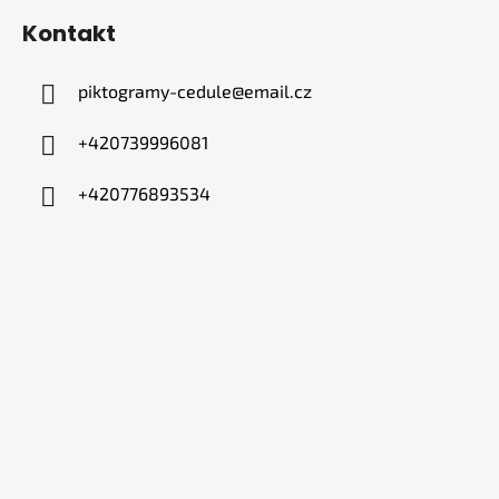
Kontakt
piktogramy-cedule
@
email.cz
+420739996081
+420776893534