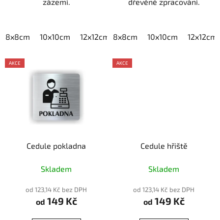
zázemí.
dřevěné zpracování.
8x8cm
10x10cm
12x12cm
8x8cm
15x15cm
10x10cm
20x20cm
12x12cm
AKCE
AKCE
Cedule pokladna
Cedule hřiště
Skladem
Skladem
od 123,14 Kč bez DPH
od 123,14 Kč bez DPH
149 Kč
149 Kč
od
od