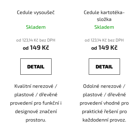
Cedule vysoušeč
Cedule kartotéka-
složka
Skladem
Skladem
od 123,14 Kč bez DPH
od 123,14 Kč bez DPH
149 Kč
149 Kč
od
od
DETAIL
DETAIL
Kvalitní nerezové /
Odolné nerezové /
plastové / dřevěné
plastové / dřevěné
provedení pro funkční i
provedení vhodné pro
designové značení
praktické řešení pro
prostoru.
každodenní provoz.