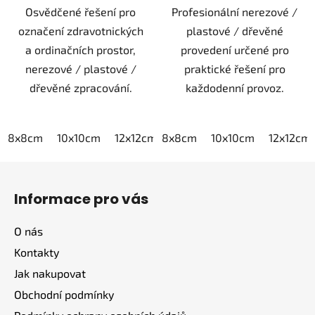
Osvědčené řešení pro
Profesionální nerezové /
označení zdravotnických
plastové / dřevěné
a ordinačních prostor,
provedení určené pro
nerezové / plastové /
praktické řešení pro
dřevěné zpracování.
každodenní provoz.
8x8cm
10x10cm
12x12cm
8x8cm
15x15cm
10x10cm
20x20cm
12x12cm
Z
á
Informace pro vás
p
a
O nás
t
Kontakty
í
Jak nakupovat
Obchodní podmínky