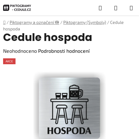
Přejít
Hledat
NÁKUP
na
obsah
KOŠÍK
Domů
/
Piktogramy a označení 🚻
/
Piktogramy (Symboly)
/
Cedule
hospoda
Cedule hospoda
Průměrné
Neohodnoceno
Podrobnosti hodnocení
hodnocení
AKCE
produktu
je
0,0
z
5
hvězdiček.