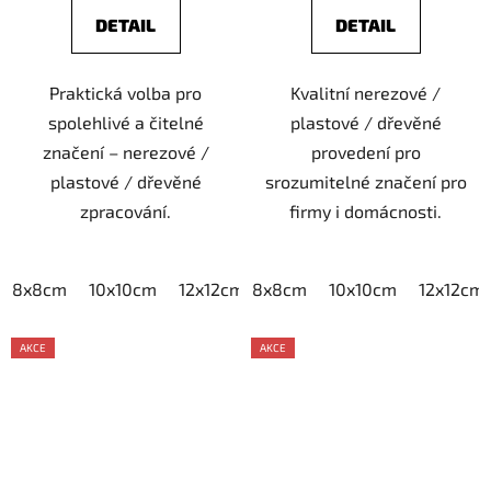
DETAIL
DETAIL
Praktická volba pro
Kvalitní nerezové /
spolehlivé a čitelné
plastové / dřevěné
značení – nerezové /
provedení pro
plastové / dřevěné
srozumitelné značení pro
zpracování.
firmy i domácnosti.
8x8cm
10x10cm
12x12cm
8x8cm
15x15cm
10x10cm
20x20cm
12x12cm
AKCE
AKCE