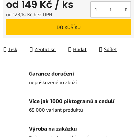
od
149 Kč
/ ks
od
123,14 Kč
bez DPH
Měrná cena:
DO KOŠÍKU
Tisk
Zeptat se
Hlídat
Sdílet
Garance doručení
nepoškozeného zboží
Více jak 1000 piktogramů a cedulí
69 000 variant produktů
Výroba na zakázku