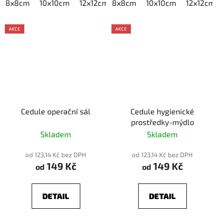
8x8cm
10x10cm
12x12cm
8x8cm
15x15cm
10x10cm
20x20cm
12x12cm
AKCE
AKCE
Cedule operační sál
Cedule hygienické
prostředky-mýdlo
Skladem
Skladem
od 123,14 Kč bez DPH
od 123,14 Kč bez DPH
149 Kč
149 Kč
od
od
DETAIL
DETAIL