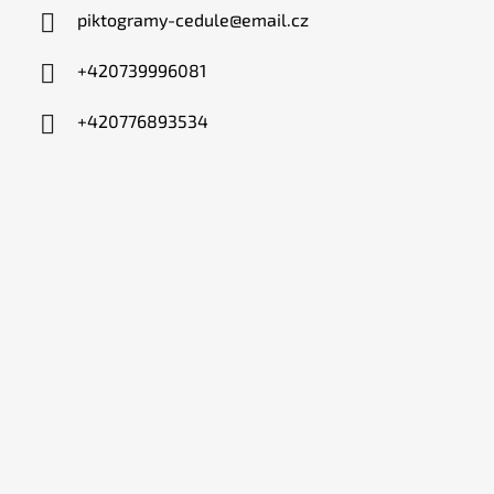
piktogramy-cedule
@
email.cz
+420739996081
+420776893534