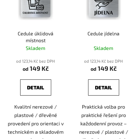
Cedule úklidová
Cedule jídelna
místnost
Skladem
Skladem
od 123,14 Kč bez DPH
od 123,14 Kč bez DPH
149 Kč
149 Kč
od
od
DETAIL
DETAIL
Kvalitní nerezové /
Praktická volba pro
plastové / dřevěné
praktické řešení pro
provedení pro orientaci v
každodenní provoz –
technickém a skladovém
nerezové / plastové /