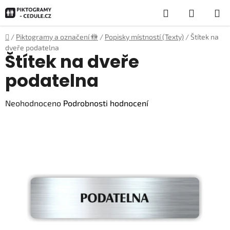
Přejít
Hledat
NÁKUP
na
obsah
KOŠÍK
Domů
/
Piktogramy a označení 🚻
/
Popisky místností (Texty)
/
Štítek na
dveře podatelna
Štítek na dveře
podatelna
Průměrné
Neohodnoceno
Podrobnosti hodnocení
hodnocení
produktu
je
0,0
z
5
hvězdiček.