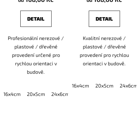
DETAIL
DETAIL
Profesionální nerezové /
Kvalitní nerezové /
plastové / dřevěné
plastové / dřevěné
provedení určené pro
provedení pro rychlou
rychlou orientaci v
orientaci v budově.
budově.
16x4cm
20x5cm
24x6cm
16x4cm
20x5cm
24x6cm
30x7,5cm
40x10cm