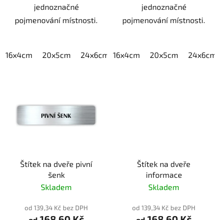
jednoznačné
jednoznačné
pojmenování místnosti.
pojmenování místnosti.
16x4cm
20x5cm
24x6cm
16x4cm
30x7,5cm
20x5cm
40x10cm
24x6cm
Štítek na dveře pivní
Štítek na dveře
šenk
informace
Skladem
Skladem
od 139,34 Kč bez DPH
od 139,34 Kč bez DPH
168,60 Kč
168,60 Kč
od
od