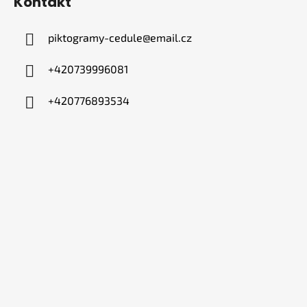
Kontakt
piktogramy-cedule
@
email.cz
+420739996081
+420776893534