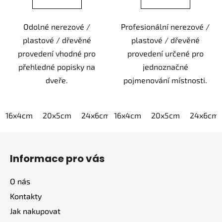
Odolné nerezové /
Profesionální nerezové /
plastové / dřevěné
plastové / dřevěné
provedení vhodné pro
provedení určené pro
přehledné popisky na
jednoznačné
dveře.
pojmenování místnosti.
16x4cm
20x5cm
24x6cm
16x4cm
30x7,5cm
20x5cm
40x10cm
24x6cm
Z
á
Informace pro vás
p
a
O nás
t
Kontakty
í
Jak nakupovat