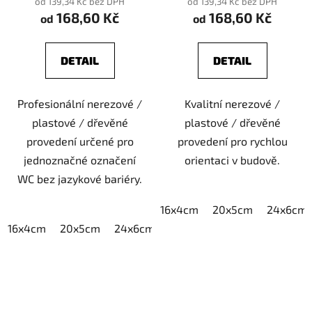
od 139,34 Kč bez DPH
od 139,34 Kč bez DPH
168,60 Kč
168,60 Kč
od
od
DETAIL
DETAIL
Profesionální nerezové /
Kvalitní nerezové /
plastové / dřevěné
plastové / dřevěné
provedení určené pro
provedení pro rychlou
jednoznačné označení
orientaci v budově.
WC bez jazykové bariéry.
16x4cm
20x5cm
24x6cm
16x4cm
20x5cm
24x6cm
30x7,5cm
40x10cm