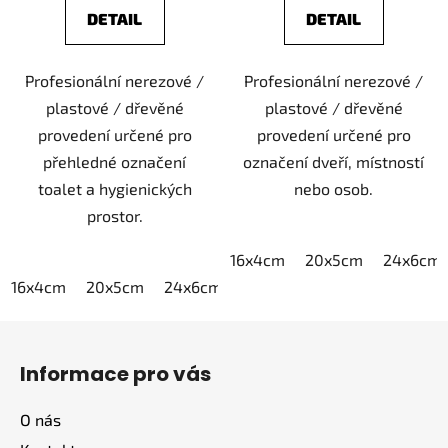
DETAIL
DETAIL
Profesionální nerezové /
Profesionální nerezové /
plastové / dřevěné
plastové / dřevěné
provedení určené pro
provedení určené pro
přehledné označení
označení dveří, místností
toalet a hygienických
nebo osob.
prostor.
16x4cm
20x5cm
24x6cm
16x4cm
20x5cm
24x6cm
30x7,5cm
40x10cm
Z
á
Informace pro vás
p
a
O nás
t