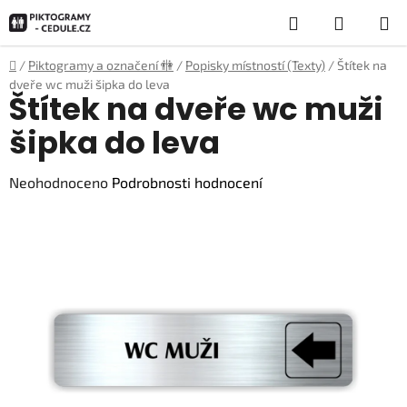
Přejít
Hledat
NÁKUP
na
obsah
KOŠÍK
Domů
/
Piktogramy a označení 🚻
/
Popisky místností (Texty)
/
Štítek na
dveře wc muži šipka do leva
Štítek na dveře wc muži
šipka do leva
Průměrné
Neohodnoceno
Podrobnosti hodnocení
hodnocení
produktu
je
0,0
z
5
hvězdiček.