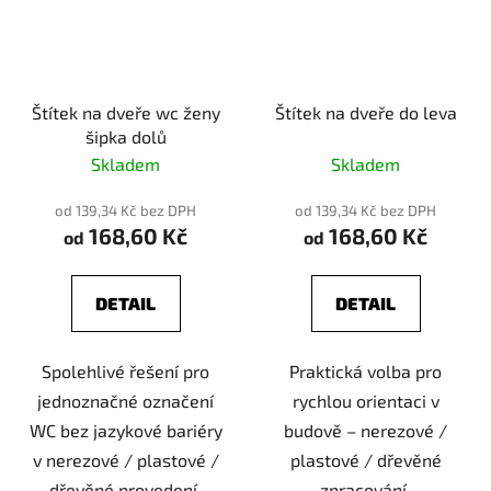
Štítek na dveře wc ženy
Štítek na dveře do leva
šipka dolů
Skladem
Skladem
od 139,34 Kč bez DPH
od 139,34 Kč bez DPH
168,60 Kč
168,60 Kč
od
od
DETAIL
DETAIL
Spolehlivé řešení pro
Praktická volba pro
jednoznačné označení
rychlou orientaci v
WC bez jazykové bariéry
budově – nerezové /
v nerezové / plastové /
plastové / dřevěné
dřevěné provedení.
zpracování.