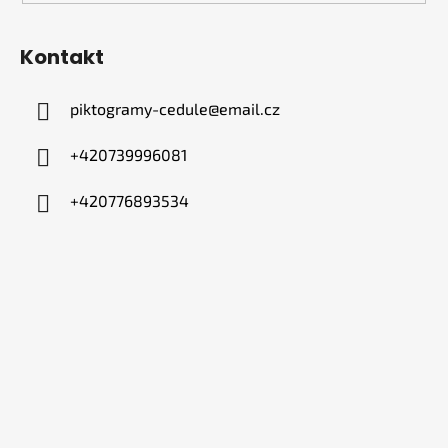
Kontakt
piktogramy-cedule
@
email.cz
+420739996081
+420776893534