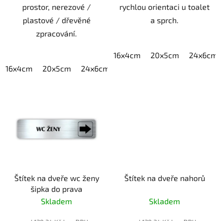
prostor, nerezové /
rychlou orientaci u toalet
plastové / dřevěné
a sprch.
zpracování.
16x4cm
20x5cm
24x6cm
16x4cm
20x5cm
24x6cm
30x7,5cm
40x10cm
Štítek na dveře wc ženy
Štítek na dveře nahorů
šipka do prava
Skladem
Skladem