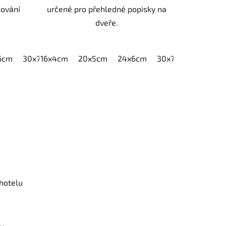
ování
určené pro přehledné popisky na
dveře.
6cm
30x7,5cm
16x4cm
40x10cm
20x5cm
24x6cm
30x7,5cm
40x10
 hotelu