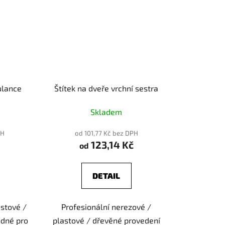
ulance
Štítek na dveře vrchní sestra
Skladem
PH
od 101,77 Kč bez DPH
123,14 Kč
od
DETAIL
stové /
Profesionální nerezové /
odné pro
plastové / dřevěné provedení