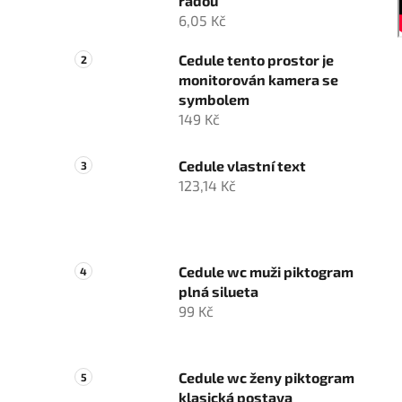
řadou
6,05 Kč
Cedule tento prostor je
monitorován kamera se
symbolem
149 Kč
Cedule vlastní text
123,14 Kč
Cedule wc muži piktogram
plná silueta
99 Kč
Cedule wc ženy piktogram
klasická postava