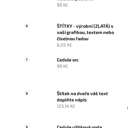
99 Kč
ŠTÍTKY - výrobní (ZLATÁ) s
vaší grafikou, textem nebo
číselnou řadou
6,05 Kč
Cedule wc
99 Kč
Štítek na dveře váš text
doplňte nápis
123,14 Kč
Cedule užitková voda