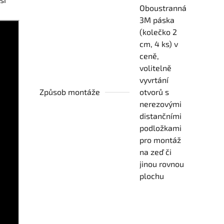
Oboustranná
3M páska
(kolečko 2
cm, 4 ks) v
ceně,
volitelně
vyvrtání
Způsob montáže
otvorů s
nerezovými
distančními
podložkami
pro montáž
na zeď či
jinou rovnou
plochu