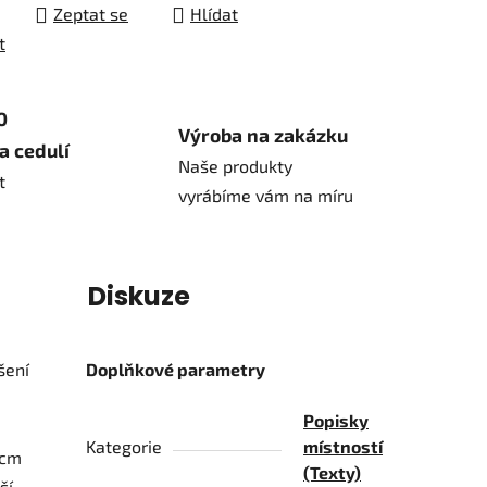
Zeptat se
Hlídat
t
0
Výroba na zakázku
a cedulí
Naše produkty
t
vyrábíme vám na míru
í
Diskuze
šení
Doplňkové parametry
Popisky
Kategorie
místností
4cm
(Texty)
ší