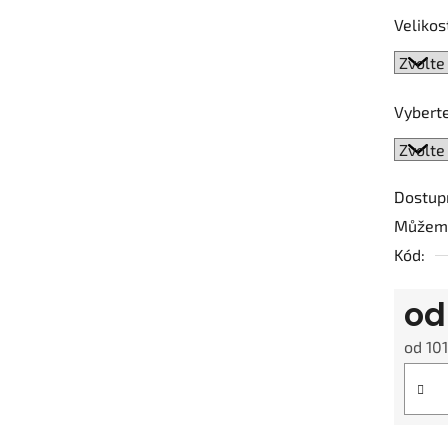
0,0
Velikos
z
5
hvězdič
Vyberte
Dostup
Můžeme
Kód:
o
od
101
Měrná