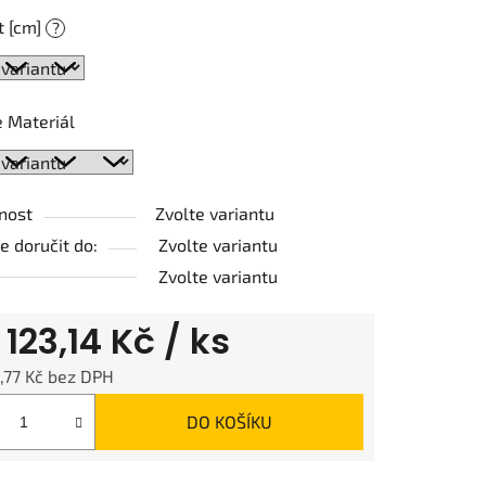
t [cm]
?
ek.
 Materiál
nost
Zvolte variantu
 doručit do:
Zvolte variantu
Zvolte variantu
d
123,14 Kč
/ ks
,77 Kč
bez DPH
 cena:
DO KOŠÍKU