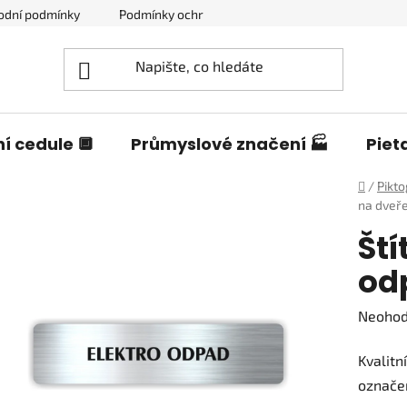
odní podmínky
Podmínky ochrany osobních údajů
Blog o c
í cedule 🔲
Průmyslové značení 🏭
Piet
Domů
/
Pikt
na dveře
Ští
od
Průměr
Neoho
hodnoc
Kvalitn
produk
označen
je