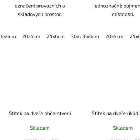
označení provozních a
jednoznačné pojmen
skladových prostor.
místnosti.
16x4cm
20x5cm
24x6cm
30x7,5cm
16x4cm
40x10cm
20x5cm
24x
Štítek na dveře občerstvení
Štítek na dveře úklid
Skladem
Skladem