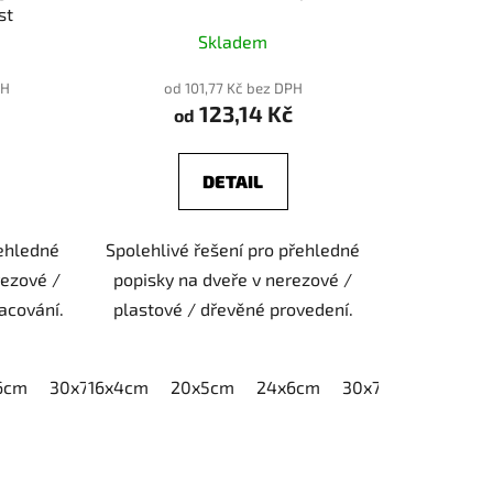
st
Skladem
PH
od 101,77 Kč bez DPH
123,14 Kč
od
DETAIL
řehledné
Spolehlivé řešení pro přehledné
rezové /
popisky na dveře v nerezové /
acování.
plastové / dřevěné provedení.
6cm
30x7,5cm
16x4cm
40x10cm
20x5cm
24x6cm
30x7,5cm
40x10