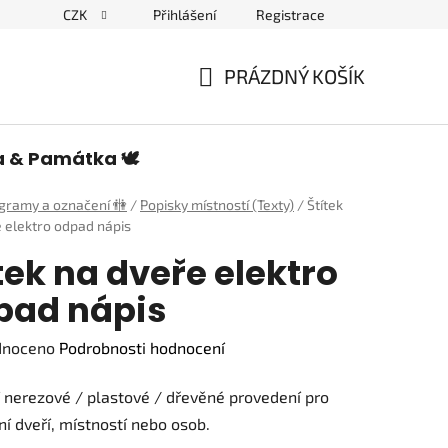
CZK
Přihlášení
Registrace
edulích a piktogramech
PRÁZDNÝ KOŠÍK
NÁKUPNÍ
KOŠÍK
a & Památka 🕊️
ogramy a označení 🚻
/
Popisky místností (Texty)
/
Štítek
 elektro odpad nápis
tek na dveře elektro
pad nápis
né
dnoceno
Podrobnosti hodnocení
ení
í nerezové / plastové / dřevěné provedení pro
tu
í dveří, místností nebo osob.