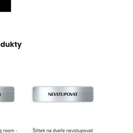
odukty
g room -
Štítek na dveře nevstupovat