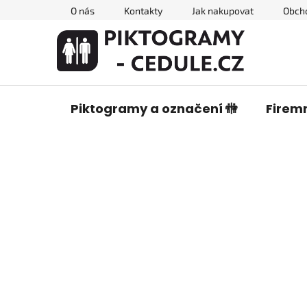
Přejít
O nás
Kontakty
Jak nakupovat
Obch
na
obsah
Piktogramy a označení 🚻
Firemn
P
o
s
t
r
a
n
n