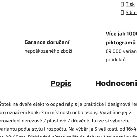
Tisk
Sdíle
Více jak 100
Garance doručení
piktogramů 
nepoškozeného zboží
69 000 varian
produktů
Popis
Hodnocen
Štítek na dveře elektro odpad nápis je praktické i designové ře
pro označení konkrétní místnosti nebo osoby. Vyrábíme jej v
provedení nerezové / plastové / dřevěné, takže si vyberete
variantu podle stylu i rozpočtu. Na výběr je 5 velikostí, od 16x
po 40x10cm. Přehledné písmo zajišťuje dobrou čitelnost i z vět