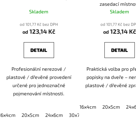
zasedací místno
Skladem
Skladem
od 101,77 Kč bez DPH
od 101,77 Kč bez D
123,14 Kč
123,14 Kč
od
od
DETAIL
DETAIL
Profesionální nerezové /
Praktická volba pro p
plastové / dřevěné provedení
popisky na dveře – ne
určené pro jednoznačné
plastové / dřevěné zpr
pojmenování místnosti.
16x4cm
20x5cm
24x
16x4cm
20x5cm
24x6cm
30x7,5cm
40x10cm