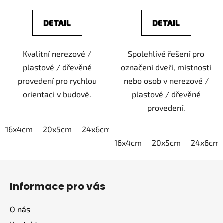
DETAIL
DETAIL
Kvalitní nerezové /
Spolehlivé řešení pro
plastové / dřevěné
označení dveří, místností
provedení pro rychlou
nebo osob v nerezové /
orientaci v budově.
plastové / dřevěné
provedení.
16x4cm
20x5cm
24x6cm
30x7,5cm
40x10cm
16x4cm
20x5cm
24x6cm
Z
á
Informace pro vás
p
a
O nás
t