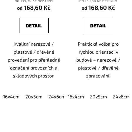
od 139,34 Kč bez DPH
od 139,34 Kč bez DPH
168,60 Kč
168,60 Kč
od
od
DETAIL
DETAIL
Kvalitní nerezové /
Praktická volba pro
plastové / dřevěné
rychlou orientaci v
provedení pro přehledné
budově – nerezové /
označení provozních a
plastové / dřevěné
skladových prostor.
zpracování.
16x4cm
20x5cm
24x6cm
16x4cm
30x7,5cm
20x5cm
40x10cm
24x6cm