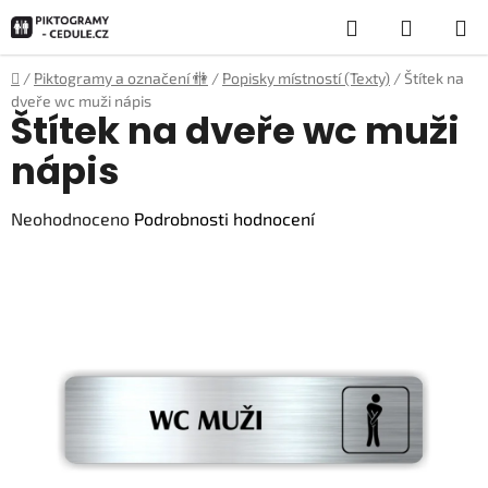
Přejít
Hledat
NÁKUP
na
obsah
KOŠÍK
Domů
/
Piktogramy a označení 🚻
/
Popisky místností (Texty)
/
Štítek na
dveře wc muži nápis
Štítek na dveře wc muži
nápis
Průměrné
Neohodnoceno
Podrobnosti hodnocení
hodnocení
produktu
je
0,0
z
5
hvězdiček.