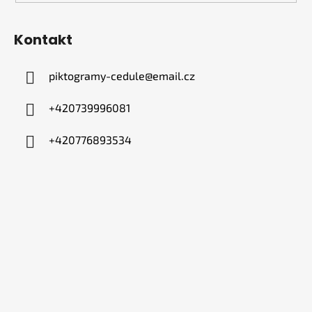
Kontakt
piktogramy-cedule
@
email.cz
+420739996081
+420776893534