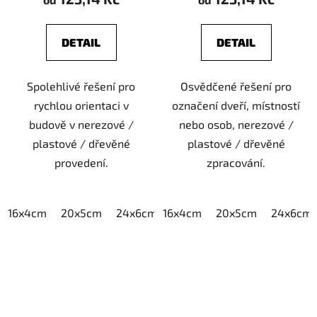
DETAIL
DETAIL
Spolehlivé řešení pro
Osvědčené řešení pro
rychlou orientaci v
označení dveří, místností
budově v nerezové /
nebo osob, nerezové /
plastové / dřevěné
plastové / dřevěné
provedení.
zpracování.
16x4cm
20x5cm
24x6cm
16x4cm
30x7,5cm
20x5cm
40x10cm
24x6cm