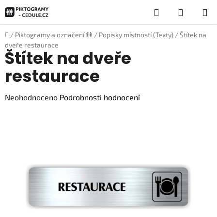
Přejít
Hledat
NÁKUP
na
obsah
KOŠÍK
Domů
/
Piktogramy a označení 🚻
/
Popisky místností (Texty)
/
Štítek na
dveře restaurace
Štítek na dveře
restaurace
Průměrné
Neohodnoceno
Podrobnosti hodnocení
hodnocení
produktu
je
0,0
z
5
hvězdiček.