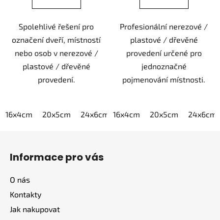
Spolehlivé řešení pro
Profesionální nerezové /
označení dveří, místností
plastové / dřevěné
nebo osob v nerezové /
provedení určené pro
plastové / dřevěné
jednoznačné
provedení.
pojmenování místnosti.
16x4cm
20x5cm
24x6cm
16x4cm
30x7,5cm
20x5cm
40x10cm
24x6cm
Z
á
Informace pro vás
p
a
O nás
t
Kontakty
í
Jak nakupovat