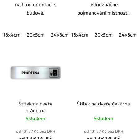
rychlou orientaci v
jednoznačné
budově.
pojmenování místnosti.
16x4cm
20x5cm
24x6cm
16x4cm
30x7,5cm
20x5cm
40x10cm
24x6cm
Štítek na dveře
Štítek na dveře čekárna
prádelna
Skladem
Skladem
od 101,77 Kč bez DPH
od 101,77 Kč bez DPH
123,14 Kč
123,14 Kč
od
od