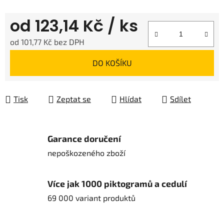
od
123,14 Kč
/ ks
od
101,77 Kč
bez DPH
Měrná cena:
DO KOŠÍKU
Tisk
Zeptat se
Hlídat
Sdílet
Garance doručení
nepoškozeného zboží
Více jak 1000 piktogramů a cedulí
69 000 variant produktů