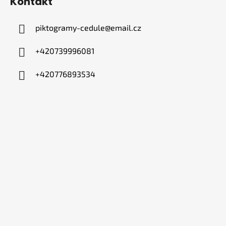
Kontakt
piktogramy-cedule
@
email.cz
+420739996081
+420776893534