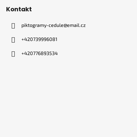
Kontakt
piktogramy-cedule
@
email.cz
+420739996081
+420776893534