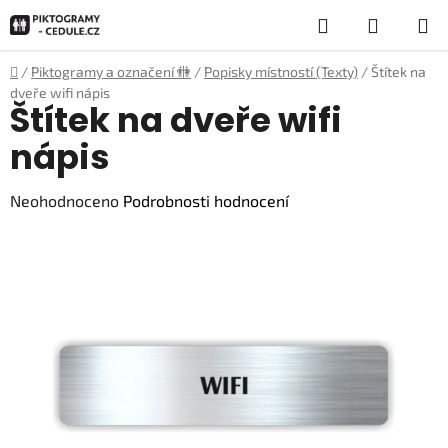
Přejít
Hledat
NÁKUP
na
obsah
KOŠÍK
Domů
/
Piktogramy a označení 🚻
/
Popisky místností (Texty)
/
Štítek na
dveře wifi nápis
Štítek na dveře wifi
nápis
Průměrné
Neohodnoceno
Podrobnosti hodnocení
hodnocení
produktu
je
0,0
z
5
hvězdiček.