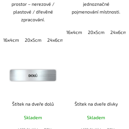
prostor – nerezové /
jednoznačné
plastové / dřevěné
pojmenování místnosti.
zpracování.
16x4cm
20x5cm
24x6cm
16x4cm
20x5cm
24x6cm
30x7,5cm
40x10cm
Štítek na dveře dolů
Štítek na dveře dívky
Skladem
Skladem