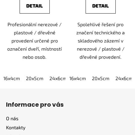
DETAIL
DETAIL
Profesionální nerezové /
Spolehlivé řešení pro
plastové / dřevěné
značení technického a
provedení určené pro
skladového zázemí v
označení dveří, místností
nerezové / plastové /
nebo osob.
dřevěné provedení.
16x4cm
20x5cm
24x6cm
16x4cm
30x7,5cm
20x5cm
40x10cm
24x6cm
Z
á
Informace pro vás
p
a
O nás
t
Kontakty
í