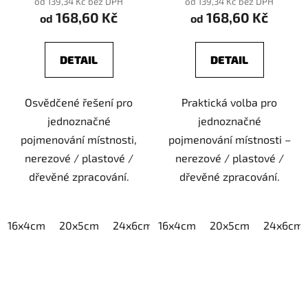
od 139,34 Kč bez DPH
od 139,34 Kč bez DPH
168,60 Kč
168,60 Kč
od
od
DETAIL
DETAIL
Osvědčené řešení pro
Praktická volba pro
jednoznačné
jednoznačné
pojmenování místnosti,
pojmenování místnosti –
nerezové / plastové /
nerezové / plastové /
dřevěné zpracování.
dřevěné zpracování.
16x4cm
20x5cm
24x6cm
16x4cm
30x7,5cm
20x5cm
40x10cm
24x6cm